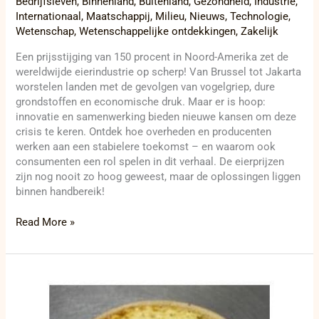
Bedrijfsleven
,
Binnenland
,
Buitenland
,
Gezondheid
,
Industrie
,
Internationaal
,
Maatschappij
,
Milieu
,
Nieuws
,
Technologie
,
Wetenschap
,
Wetenschappelijke ontdekkingen
,
Zakelijk
Een prijsstijging van 150 procent in Noord-Amerika zet de
wereldwijde eierindustrie op scherp! Van Brussel tot Jakarta
worstelen landen met de gevolgen van vogelgriep, dure
grondstoffen en economische druk. Maar er is hoop:
innovatie en samenwerking bieden nieuwe kansen om deze
crisis te keren. Ontdek hoe overheden en producenten
werken aan een stabielere toekomst – en waarom ook
consumenten een rol spelen in dit verhaal. De eierprijzen
zijn nog nooit zo hoog geweest, maar de oplossingen liggen
binnen handbereik!
Read More »
Quiche
met
verborgen