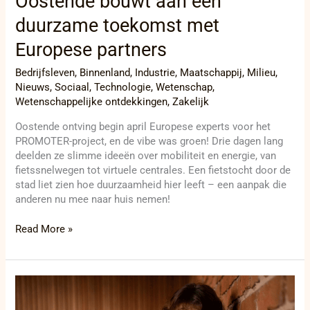
Oostende bouwt aan een
duurzame toekomst met
Europese partners
Bedrijfsleven
,
Binnenland
,
Industrie
,
Maatschappij
,
Milieu
,
Nieuws
,
Sociaal
,
Technologie
,
Wetenschap
,
Wetenschappelijke ontdekkingen
,
Zakelijk
Oostende ontving begin april Europese experts voor het
PROMOTER-project, en de vibe was groen! Drie dagen lang
deelden ze slimme ideeën over mobiliteit en energie, van
fietssnelwegen tot virtuele centrales. Een fietstocht door de
stad liet zien hoe duurzaamheid hier leeft – een aanpak die
anderen nu mee naar huis nemen!
Read More »
Gent:
Ruim