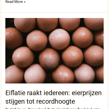
Read More »
Eiflatie
raakt
iedereen:
eierprijzen
stijgen
tot
recordhoogte
Eiflatie raakt iedereen: eierprijzen
stijgen tot recordhoogte