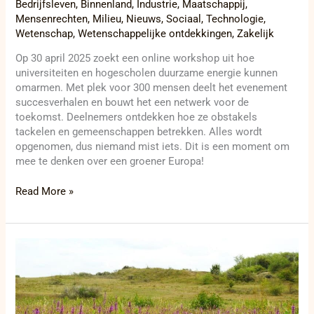
Bedrijfsleven
,
Binnenland
,
Industrie
,
Maatschappij
,
Mensenrechten
,
Milieu
,
Nieuws
,
Sociaal
,
Technologie
,
Wetenschap
,
Wetenschappelijke ontdekkingen
,
Zakelijk
Op 30 april 2025 zoekt een online workshop uit hoe
universiteiten en hogescholen duurzame energie kunnen
omarmen. Met plek voor 300 mensen deelt het evenement
succesverhalen en bouwt het een netwerk voor de
toekomst. Deelnemers ontdekken hoe ze obstakels
tackelen en gemeenschappen betrekken. Alles wordt
opgenomen, dus niemand mist iets. Dit is een moment om
mee te denken over een groener Europa!
Read More »
Peter
Bossu’s
hoopvolle
visie:
natuurherstelwet