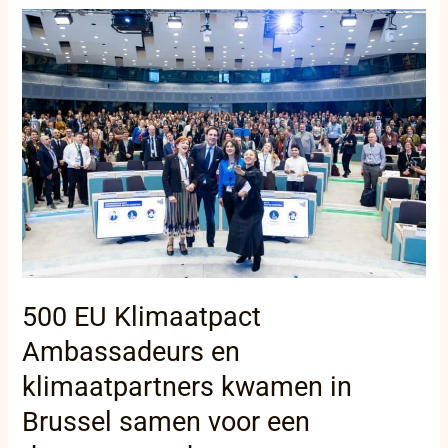
500
EU
Klimaatpact
Ambassadeurs
en
klimaatpartners
kwamen
in
Brussel
samen
voor
een
duurzame
toekomst
500 EU Klimaatpact
Ambassadeurs en
klimaatpartners kwamen in
Brussel samen voor een