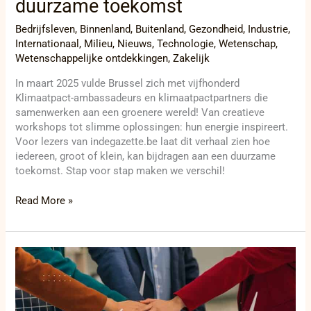
duurzame toekomst
Bedrijfsleven
,
Binnenland
,
Buitenland
,
Gezondheid
,
Industrie
,
Internationaal
,
Milieu
,
Nieuws
,
Technologie
,
Wetenschap
,
Wetenschappelijke ontdekkingen
,
Zakelijk
In maart 2025 vulde Brussel zich met vijfhonderd
Klimaatpact-ambassadeurs en klimaatpactpartners die
samenwerken aan een groenere wereld! Van creatieve
workshops tot slimme oplossingen: hun energie inspireert.
Voor lezers van indegazette.be laat dit verhaal zien hoe
iedereen, groot of klein, kan bijdragen aan een duurzame
toekomst. Stap voor stap maken we verschil!
Read More »
Hogescholen
als
motor
van