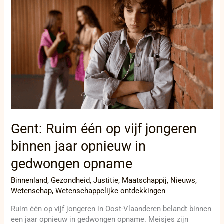
één
op
vijf
jongeren
binnen
jaar
opnieuw
in
gedwongen
opname
Gent: Ruim één op vijf jongeren
binnen jaar opnieuw in
gedwongen opname
Binnenland
,
Gezondheid
,
Justitie
,
Maatschappij
,
Nieuws
,
Wetenschap
,
Wetenschappelijke ontdekkingen
Ruim één op vijf jongeren in Oost-Vlaanderen belandt binnen
een jaar opnieuw in gedwongen opname. Meisjes zijn