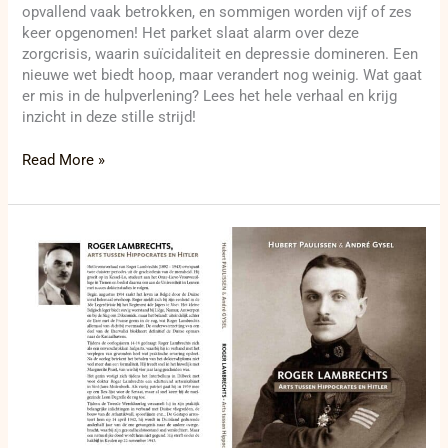
opvallend vaak betrokken, en sommigen worden vijf of zes
keer opgenomen! Het parket slaat alarm over deze
zorgcrisis, waarin suïcidaliteit en depressie domineren. Een
nieuwe wet biedt hoop, maar verandert nog weinig. Wat gaat
er mis in de hulpverlening? Lees het hele verhaal en krijg
inzicht in deze stille strijd!
Read More »
Van
sigarenkistje
tot
slagveld:
het
onversaagde
leven
van
dokter
Roger
Lambrechts