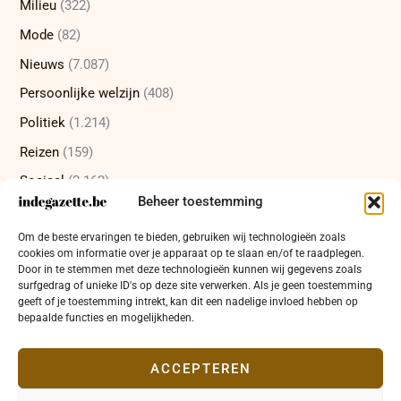
Milieu
(322)
Mode
(82)
Nieuws
(7.087)
Persoonlijke welzijn
(408)
Politiek
(1.214)
Reizen
(159)
Sociaal
(2.162)
Beheer toestemming
Sport
(232)
Om de beste ervaringen te bieden, gebruiken wij technologieën zoals
Technologie
(415)
cookies om informatie over je apparaat op te slaan en/of te raadplegen.
Uncategorized
(12)
Door in te stemmen met deze technologieën kunnen wij gegevens zoals
surfgedrag of unieke ID's op deze site verwerken. Als je geen toestemming
Wetenschap
(473)
geeft of je toestemming intrekt, kan dit een nadelige invloed hebben op
bepaalde functies en mogelijkheden.
Wetenschappelijke ontdekkingen
(337)
Zakelijk
(654)
ACCEPTEREN