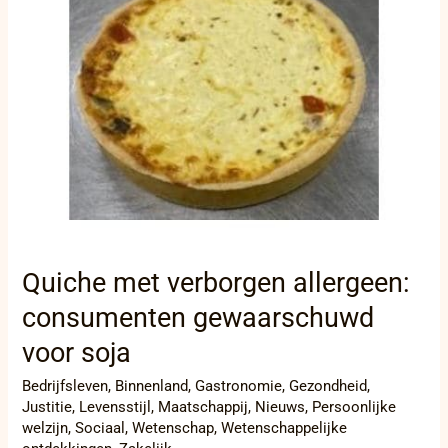
allergeen:
consumenten
gewaarschuwd
voor
soja
Quiche met verborgen allergeen:
consumenten gewaarschuwd
voor soja
Bedrijfsleven
,
Binnenland
,
Gastronomie
,
Gezondheid
,
Justitie
,
Levensstijl
,
Maatschappij
,
Nieuws
,
Persoonlijke
welzijn
,
Sociaal
,
Wetenschap
,
Wetenschappelijke