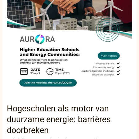
duurzame
energie:
barrières
doorbreken
Hogescholen als motor van
duurzame energie: barrières
doorbreken