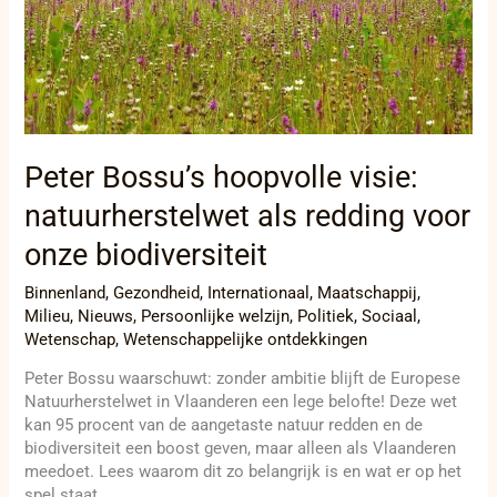
als
redding
voor
onze
biodiversiteit
Peter Bossu’s hoopvolle visie:
natuurherstelwet als redding voor
onze biodiversiteit
Binnenland
,
Gezondheid
,
Internationaal
,
Maatschappij
,
Milieu
,
Nieuws
,
Persoonlijke welzijn
,
Politiek
,
Sociaal
,
Wetenschap
,
Wetenschappelijke ontdekkingen
Peter Bossu waarschuwt: zonder ambitie blijft de Europese
Natuurherstelwet in Vlaanderen een lege belofte! Deze wet
kan 95 procent van de aangetaste natuur redden en de
biodiversiteit een boost geven, maar alleen als Vlaanderen
meedoet. Lees waarom dit zo belangrijk is en wat er op het
spel staat.