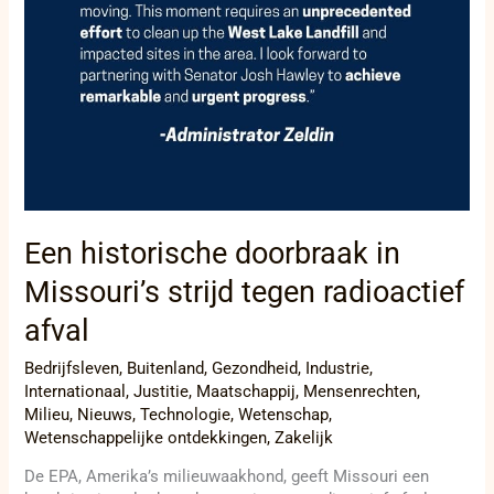
radioactief
afval
Een historische doorbraak in
Missouri’s strijd tegen radioactief
afval
Bedrijfsleven
,
Buitenland
,
Gezondheid
,
Industrie
,
Internationaal
,
Justitie
,
Maatschappij
,
Mensenrechten
,
Milieu
,
Nieuws
,
Technologie
,
Wetenschap
,
Wetenschappelijke ontdekkingen
,
Zakelijk
De EPA, Amerika’s milieuwaakhond, geeft Missouri een