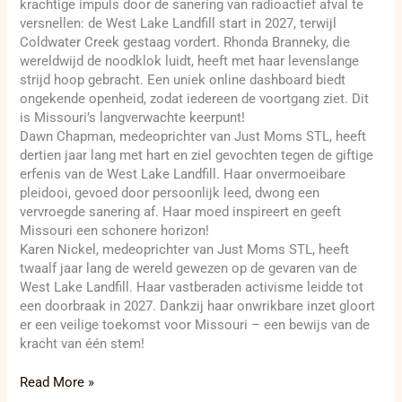
krachtige impuls door de sanering van radioactief afval te
versnellen: de West Lake Landfill start in 2027, terwijl
Coldwater Creek gestaag vordert. Rhonda Branneky, die
wereldwijd de noodklok luidt, heeft met haar levenslange
strijd hoop gebracht. Een uniek online dashboard biedt
ongekende openheid, zodat iedereen de voortgang ziet. Dit
is Missouri’s langverwachte keerpunt!
Dawn Chapman, medeoprichter van Just Moms STL, heeft
dertien jaar lang met hart en ziel gevochten tegen de giftige
erfenis van de West Lake Landfill. Haar onvermoeibare
pleidooi, gevoed door persoonlijk leed, dwong een
vervroegde sanering af. Haar moed inspireert en geeft
Missouri een schonere horizon!
Karen Nickel, medeoprichter van Just Moms STL, heeft
twaalf jaar lang de wereld gewezen op de gevaren van de
West Lake Landfill. Haar vastberaden activisme leidde tot
een doorbraak in 2027. Dankzij haar onwrikbare inzet gloort
er een veilige toekomst voor Missouri – een bewijs van de
kracht van één stem!
Read More »