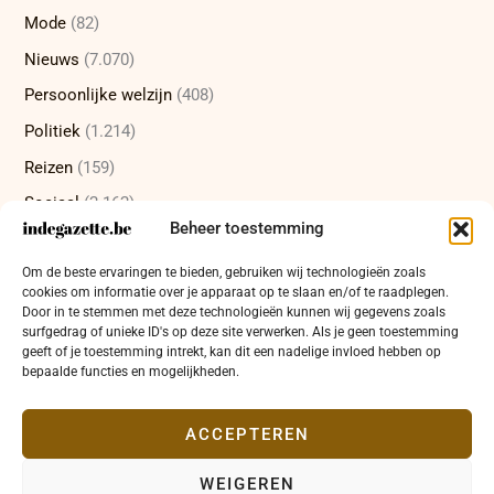
Mode
(82)
Nieuws
(7.070)
Persoonlijke welzijn
(408)
Politiek
(1.214)
Reizen
(159)
Sociaal
(2.162)
Beheer toestemming
Sport
(232)
Om de beste ervaringen te bieden, gebruiken wij technologieën zoals
Technologie
(415)
cookies om informatie over je apparaat op te slaan en/of te raadplegen.
Uncategorized
(12)
Door in te stemmen met deze technologieën kunnen wij gegevens zoals
surfgedrag of unieke ID's op deze site verwerken. Als je geen toestemming
Wetenschap
(473)
geeft of je toestemming intrekt, kan dit een nadelige invloed hebben op
bepaalde functies en mogelijkheden.
Wetenschappelijke ontdekkingen
(337)
Zakelijk
(654)
ACCEPTEREN
WEIGEREN