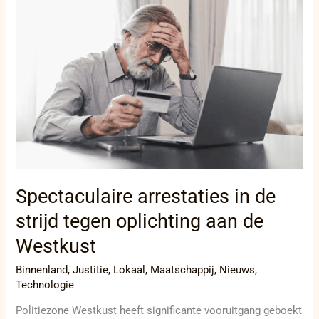
in
de
strijd
tegen
oplichting
aan
de
Westkust
Spectaculaire arrestaties in de
strijd tegen oplichting aan de
Westkust
Binnenland
,
Justitie
,
Lokaal
,
Maatschappij
,
Nieuws
,
Technologie
Politiezone Westkust heeft significante vooruitgang geboekt