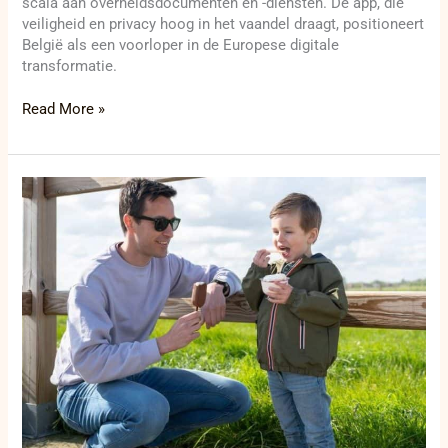
scala aan overheidsdocumenten en -diensten. De app, die
veiligheid en privacy hoog in het vaandel draagt, positioneert
België als een voorloper in de Europese digitale
transformatie.
Read More »
Ontdek
Roeselare
per
fiets
en
geniet
van
heerlijke
lokale
lekkernijen