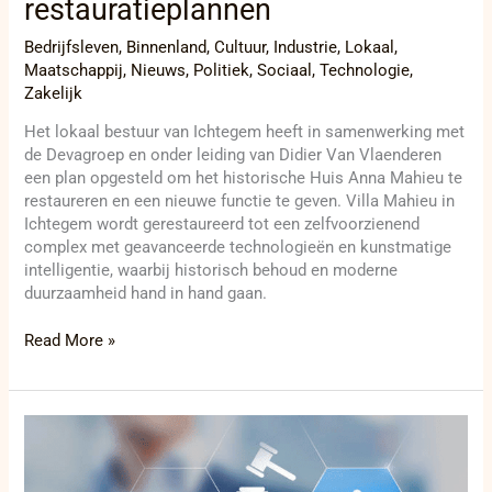
restauratieplannen
Bedrijfsleven
,
Binnenland
,
Cultuur
,
Industrie
,
Lokaal
,
Maatschappij
,
Nieuws
,
Politiek
,
Sociaal
,
Technologie
,
Zakelijk
Het lokaal bestuur van Ichtegem heeft in samenwerking met
de Devagroep en onder leiding van Didier Van Vlaenderen
een plan opgesteld om het historische Huis Anna Mahieu te
restaureren en een nieuwe functie te geven. Villa Mahieu in
Ichtegem wordt gerestaureerd tot een zelfvoorzienend
complex met geavanceerde technologieën en kunstmatige
intelligentie, waarbij historisch behoud en moderne
duurzaamheid hand in hand gaan.
Read More »
Revolutie
in
de