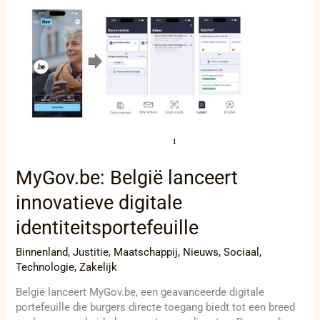
MyGov.be:
België
lanceert
innovatieve
digitale
identiteitsportefeuille
MyGov.be: België lanceert
innovatieve digitale
identiteitsportefeuille
Binnenland
,
Justitie
,
Maatschappij
,
Nieuws
,
Sociaal
,
Technologie
,
Zakelijk
België lanceert MyGov.be, een geavanceerde digitale
portefeuille die burgers directe toegang biedt tot een breed