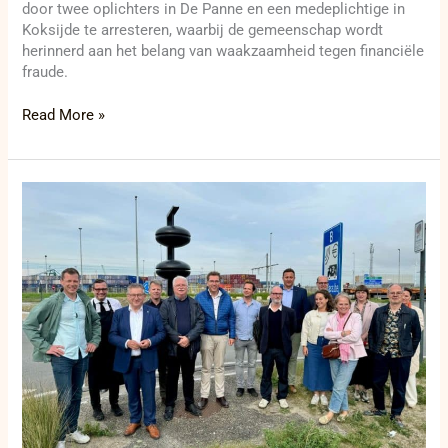
door twee oplichters in De Panne en een medeplichtige in
Koksijde te arresteren, waarbij de gemeenschap wordt
herinnerd aan het belang van waakzaamheid tegen financiële
fraude.
Read More »
Spectaculair
nieuw
kunstwerk
‘Tide
Bell’
weerklinkt
in
Zeebrugge