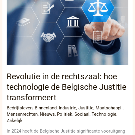
rechtszaal:
hoe
technologie
de
Belgische
Justitie
transformeert
Revolutie in de rechtszaal: hoe
technologie de Belgische Justitie
transformeert
Bedrijfsleven
,
Binnenland
,
Industrie
,
Justitie
,
Maatschappij
,
Mensenrechten
,
Nieuws
,
Politiek
,
Sociaal
,
Technologie
,
Zakelijk
In 2024 heeft de Belgische Justitie significante vooruitgang