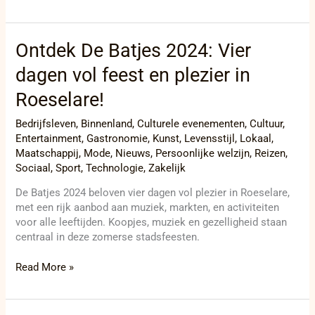
Ontdek
Ontdek De Batjes 2024: Vier
De
dagen vol feest en plezier in
Batjes
2024:
Roeselare!
Vier
dagen
Bedrijfsleven
,
Binnenland
,
Culturele evenementen
,
Cultuur
,
vol
Entertainment
,
Gastronomie
,
Kunst
,
Levensstijl
,
Lokaal
,
feest
Maatschappij
,
Mode
,
Nieuws
,
Persoonlijke welzijn
,
Reizen
,
en
Sociaal
,
Sport
,
Technologie
,
Zakelijk
plezier
in
De Batjes 2024 beloven vier dagen vol plezier in Roeselare,
Roeselare!
met een rijk aanbod aan muziek, markten, en activiteiten
voor alle leeftijden. Koopjes, muziek en gezelligheid staan
centraal in deze zomerse stadsfeesten.
Read More »