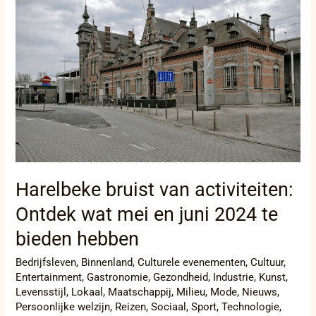
Harelbeke
bruist
van
activiteiten:
Ontdek
wat
mei
en
juni
2024
te
bieden
hebben
Harelbeke bruist van activiteiten:
Ontdek wat mei en juni 2024 te
bieden hebben
Bedrijfsleven
,
Binnenland
,
Culturele evenementen
,
Cultuur
,
Entertainment
,
Gastronomie
,
Gezondheid
,
Industrie
,
Kunst
,
Levensstijl
,
Lokaal
,
Maatschappij
,
Milieu
,
Mode
,
Nieuws
,
Persoonlijke welzijn
,
Reizen
,
Sociaal
,
Sport
,
Technologie
,