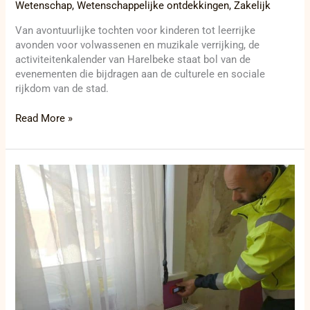
Wetenschap
,
Wetenschappelijke ontdekkingen
,
Zakelijk
Van avontuurlijke tochten voor kinderen tot leerrijke
avonden voor volwassenen en muzikale verrijking, de
activiteitenkalender van Harelbeke staat bol van de
evenementen die bijdragen aan de culturele en sociale
rijkdom van de stad.
Read More »
De
Panne
introduceert
verplicht
conformiteitsattest
voor
woningen
vanaf
2027