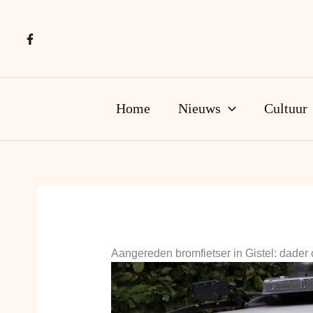
Ga
naar
de
inhoud
Home
Nieuws
Cultuur
Aangereden bromfietser in Gistel: dader 