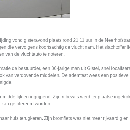
ng vond gisteravond plaats rond 21.11 uur in de Neerhofstraat.
die vervolgens koortsachtig de vlucht nam. Het slachtoffer lie
n van de vluchtauto te noteren.
rmatie de bestuurder, een 36-jarige man uit Gistel, snel localis
ook van verdovende middelen. De ademtest wees een positieve 
tigde.
ddellijk en ingrijpend. Zijn rijbewijs werd ter plaatse ingetrok
iet kan getolereerd worden.
naar huis terugkeren. Zijn bromfiets was niet meer rijvaardig e