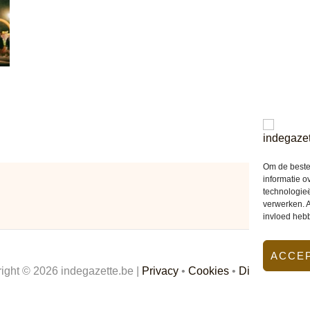
Om de beste 
informatie o
technologieë
verwerken. A
invloed heb
ACCE
ight © 2026 indegazette.be |
Privacy
•
Cookies
•
Disclaimer
•
C