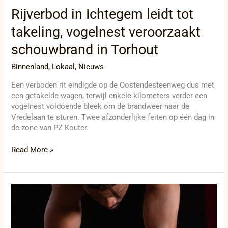
Rijverbod in Ichtegem leidt tot
takeling, vogelnest veroorzaakt
schouwbrand in Torhout
Binnenland
,
Lokaal
,
Nieuws
Een verboden rit eindigde op de Oostendesteenweg dus met
een getakelde wagen, terwijl enkele kilometers verder een
vogelnest voldoende bleek om de brandweer naar de
Vredelaan te sturen. Twee afzonderlijke feiten op één dag in
de zone van PZ Kouter.
Read More »
Stadspark
Diksmuide
krijgt
luchtacrobatiek,