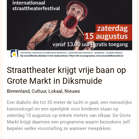
vrije
baan
op
Grote
Markt
in
Diksmuide
Straattheater krijgt vrije baan op
Grote Markt in Diksmuide
Binnenland
,
Cultuur
,
Lokaal
,
Nieuws
Een diabolo die tot 35 meter de lucht in gaat, een menselijke
kanonskogel en een speelplek voor kinderen staan op
zaterdag 15 augustus op enkele meters van elkaar. De Grote
Markt krijgt daarmee een programma waarin bezoekers zelf
bepalen welke voorstelling ze wanneer meepikken.