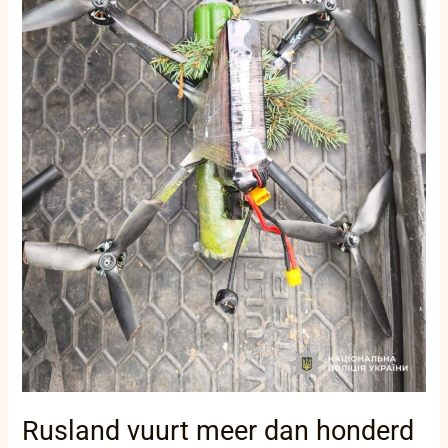
meerdere
raketten
af
op
Oekraïne
Rusland vuurt meer dan honderd