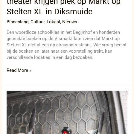
theater krijgen plek op Markt op
Stelten XL in Diksmuide
Binnenland
,
Cultuur
,
Lokaal
,
Nieuws
Een woordloze schoolklas in het Begijnhof en honderden
gebruikte boeken op de Vismarkt laten zien dat Markt op
Stelten XL niet alleen op circusacts steunt. Wie vroeg begint
bij de boeken en later naar een voorstelling trekt, kan
verschillende locaties in één dag bezoeken.
Read More »
Rusland
vuurt
meer
dan
honderd
drones
en