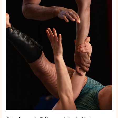
messenwerpen
en
poppentheater