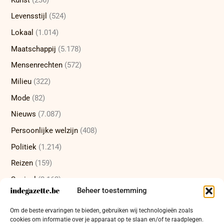
Levensstijl
(524)
Lokaal
(1.014)
Maatschappij
(5.178)
Mensenrechten
(572)
Milieu
(322)
Mode
(82)
Nieuws
(7.087)
Persoonlijke welzijn
(408)
Politiek
(1.214)
Reizen
(159)
Sociaal
(2.162)
Beheer toestemming
Sport
(232)
Om de beste ervaringen te bieden, gebruiken wij technologieën zoals
Technologie
(415)
cookies om informatie over je apparaat op te slaan en/of te raadplegen.