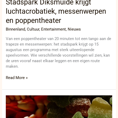
Stadspark Diksmuide krijgt
luchtacrobatiek, messenwerpen
en poppentheater
Binnenland
,
Cultuur
,
Entertainment
,
Nieuws
Van een poppentheater van 20 minuten tot een tango aan de
trapeze en messenwerpen: het stadspark krijgt op 15
augustus een programma met sterk uiteenlopende
speelvormen. Wie verschillende voorstellingen wil zien, kan
de uren vooraf naast elkaar leggen en een eigen route
maken.
Read More »
Snoeplab
laat
kinderen
ingrijpen