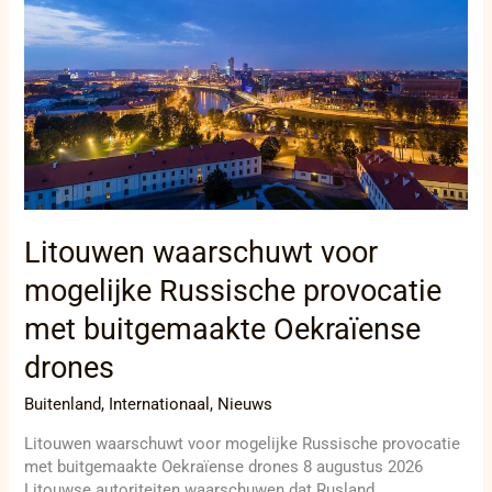
waarschuwt
voor
mogelijke
Russische
provocatie
met
buitgemaakte
Oekraïense
drones
Litouwen waarschuwt voor
mogelijke Russische provocatie
met buitgemaakte Oekraïense
drones
Buitenland
,
Internationaal
,
Nieuws
Litouwen waarschuwt voor mogelijke Russische provocatie
met buitgemaakte Oekraïense drones 8 augustus 2026
Litouwse autoriteiten waarschuwen dat Rusland