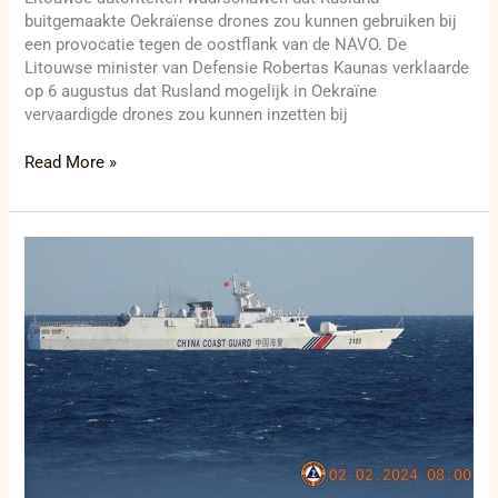
buitgemaakte Oekraïense drones zou kunnen gebruiken bij
een provocatie tegen de oostflank van de NAVO. De
Litouwse minister van Defensie Robertas Kaunas verklaarde
op 6 augustus dat Rusland mogelijk in Oekraïne
vervaardigde drones zou kunnen inzetten bij
Read More »
Filipijnen
leggen
territoriale
claim
rond
Scarborough
Shoal
officieel
vast
bij
Verenigde