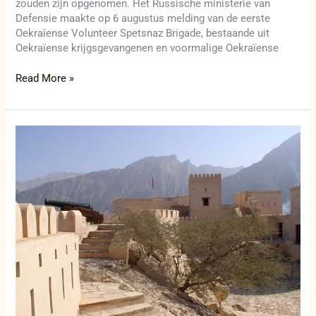
zouden zijn opgenomen. Het Russische ministerie van
Defensie maakte op 6 augustus melding van de eerste
Oekraïense Volunteer Spetsnaz Brigade, bestaande uit
Oekraïense krijgsgevangenen en voormalige Oekraïense
Read More »
Mogelijk
akkoord
met
Oman
kan
Iran
meer
controle
geven
over
Straat
van
Hormuz