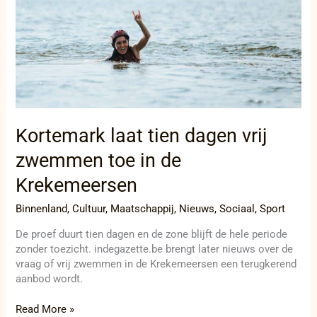
toe
in
de
Krekemeersen
Kortemark laat tien dagen vrij
zwemmen toe in de
Krekemeersen
Binnenland
,
Cultuur
,
Maatschappij
,
Nieuws
,
Sociaal
,
Sport
De proef duurt tien dagen en de zone blijft de hele periode
zonder toezicht. indegazette.be brengt later nieuws over de
vraag of vrij zwemmen in de Krekemeersen een terugkerend
aanbod wordt.
Read More »