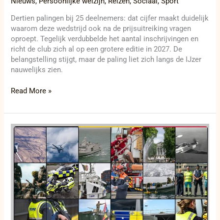
Nieuws
,
Persoonlijke welzijn
,
Reizen
,
Sociaal
,
Sport
Dertien palingen bij 25 deelnemers: dat cijfer maakt duidelijk
waarom deze wedstrijd ook na de prijsuitreiking vragen
oproept. Tegelijk verdubbelde het aantal inschrijvingen en
richt de club zich al op een grotere editie in 2027. De
belangstelling stijgt, maar de paling liet zich langs de IJzer
nauwelijks zien.
Read More »
Van
Te
Deum
tot
150.000
bezoekers:
België
vierde
Nationale