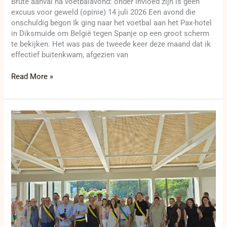
Brute aanval na voetbalavond: onder invloed zijn is geen
excuus voor geweld (opinie) 14 juli 2026 Een avond die
onschuldig begon Ik ging naar het voetbal aan het Pax-hotel
in Diksmuide om België tegen Spanje op een groot scherm
te bekijken. Het was pas de tweede keer deze maand dat ik
effectief buitenkwam, afgezien van
Read More »
OC
Zonnestraal
opent
opnieuw
met
nieuw
gebouw
en
vernieuwd
speelterrein