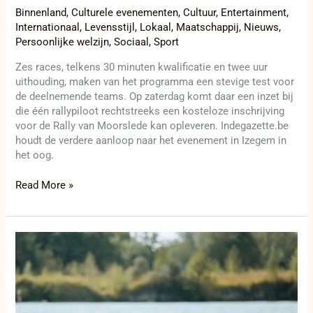
Binnenland
,
Culturele evenementen
,
Cultuur
,
Entertainment
,
Internationaal
,
Levensstijl
,
Lokaal
,
Maatschappij
,
Nieuws
,
Persoonlijke welzijn
,
Sociaal
,
Sport
Zes races, telkens 30 minuten kwalificatie en twee uur
uithouding, maken van het programma een stevige test voor
de deelnemende teams. Op zaterdag komt daar een inzet bij
die één rallypiloot rechtstreeks een kosteloze inschrijving
voor de Rally van Moorslede kan opleveren. Indegazette.be
houdt de verdere aanloop naar het evenement in Izegem in
het oog.
Read More »
Kortemark
laat
tien
dagen
vrij
zwemmen