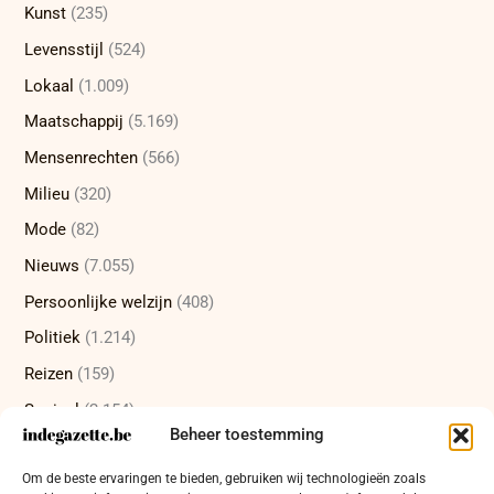
Kunst
(235)
Levensstijl
(524)
Lokaal
(1.009)
Maatschappij
(5.169)
Mensenrechten
(566)
Milieu
(320)
Mode
(82)
Nieuws
(7.055)
Persoonlijke welzijn
(408)
Politiek
(1.214)
Reizen
(159)
Sociaal
(2.154)
Beheer toestemming
Sport
(231)
Om de beste ervaringen te bieden, gebruiken wij technologieën zoals
Technologie
(414)