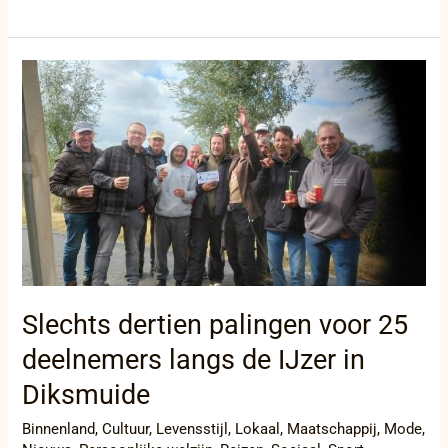
Slechts
dertien
palingen
voor
25
deelnemers
langs
de
IJzer
in
Diksmuide
Slechts dertien palingen voor 25
deelnemers langs de IJzer in
Diksmuide
Binnenland
,
Cultuur
,
Levensstijl
,
Lokaal
,
Maatschappij
,
Mode
,