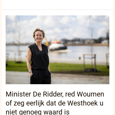
Minister
De
Ridder,
red
Woumen
of
zeg
eerlijk
dat
de
Westhoek
u
niet
genoeg
Minister De Ridder, red Woumen
waard
is
of zeg eerlijk dat de Westhoek u
niet genoeg waard is