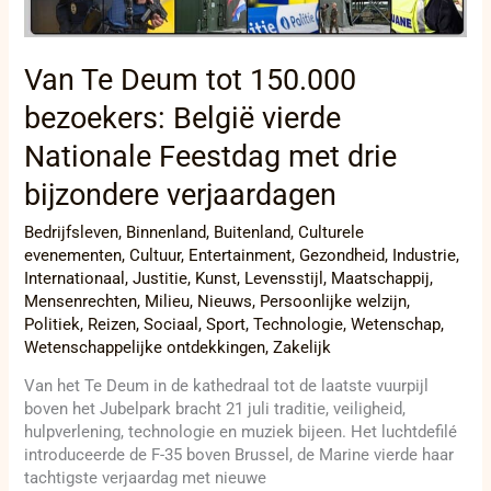
Feestdag
met
drie
bijzondere
Van Te Deum tot 150.000
verjaardagen
bezoekers: België vierde
Nationale Feestdag met drie
bijzondere verjaardagen
Bedrijfsleven
,
Binnenland
,
Buitenland
,
Culturele
evenementen
,
Cultuur
,
Entertainment
,
Gezondheid
,
Industrie
,
Internationaal
,
Justitie
,
Kunst
,
Levensstijl
,
Maatschappij
,
Mensenrechten
,
Milieu
,
Nieuws
,
Persoonlijke welzijn
,
Politiek
,
Reizen
,
Sociaal
,
Sport
,
Technologie
,
Wetenschap
,
Wetenschappelijke ontdekkingen
,
Zakelijk
Van het Te Deum in de kathedraal tot de laatste vuurpijl
boven het Jubelpark bracht 21 juli traditie, veiligheid,
hulpverlening, technologie en muziek bijeen. Het luchtdefilé
introduceerde de F-35 boven Brussel, de Marine vierde haar
tachtigste verjaardag met nieuwe