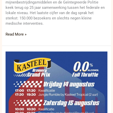
mijnenbestrijdingsmiddelen en de Geïntegreerde Politie
keek terug op 25 jaar samenwerking tussen het federale en
lokale niveau. Het laatste cijfer van de dag sprak het
sterkst: 150.000 bezoekers en slechts negen kleine
medische interventies.
Read More »
25
karts
tegelijk
tijdens
eerste
Kasteel
Brewery
Grand
Prix
in
Izegem