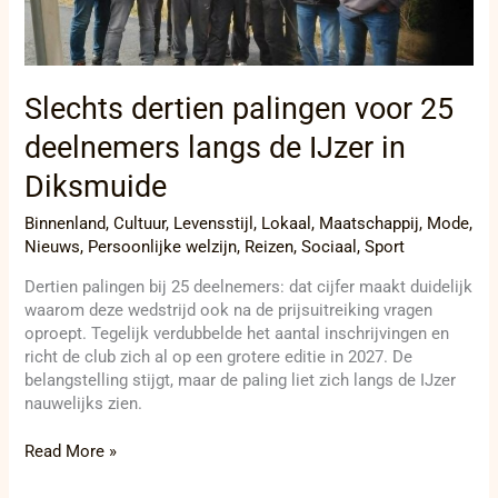
IJzer
in
Diksmuide
Slechts dertien palingen voor 25
deelnemers langs de IJzer in
Diksmuide
Binnenland
,
Cultuur
,
Levensstijl
,
Lokaal
,
Maatschappij
,
Mode
,
Nieuws
,
Persoonlijke welzijn
,
Reizen
,
Sociaal
,
Sport
Dertien palingen bij 25 deelnemers: dat cijfer maakt duidelijk
waarom deze wedstrijd ook na de prijsuitreiking vragen
oproept. Tegelijk verdubbelde het aantal inschrijvingen en
richt de club zich al op een grotere editie in 2027. De
belangstelling stijgt, maar de paling liet zich langs de IJzer
nauwelijks zien.
Read More »