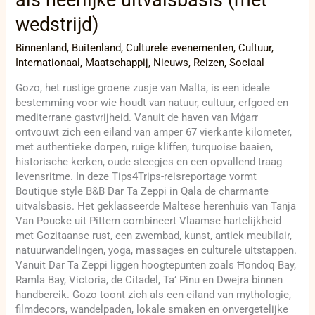
wedstrijd)
Binnenland
,
Buitenland
,
Culturele evenementen
,
Cultuur
,
Internationaal
,
Maatschappij
,
Nieuws
,
Reizen
,
Sociaal
Gozo, het rustige groene zusje van Malta, is een ideale
bestemming voor wie houdt van natuur, cultuur, erfgoed en
mediterrane gastvrijheid. Vanuit de haven van Mġarr
ontvouwt zich een eiland van amper 67 vierkante kilometer,
met authentieke dorpen, ruige kliffen, turquoise baaien,
historische kerken, oude steegjes en een opvallend traag
levensritme. In deze Tips4Trips-reisreportage vormt
Boutique style B&B Dar Ta Zeppi in Qala de charmante
uitvalsbasis. Het geklasseerde Maltese herenhuis van Tanja
Van Poucke uit Pittem combineert Vlaamse hartelijkheid
met Gozitaanse rust, een zwembad, kunst, antiek meubilair,
natuurwandelingen, yoga, massages en culturele uitstappen.
Vanuit Dar Ta Zeppi liggen hoogtepunten zoals Ħondoq Bay,
Ramla Bay, Victoria, de Citadel, Ta’ Pinu en Dwejra binnen
handbereik. Gozo toont zich als een eiland van mythologie,
filmdecors, wandelpaden, lokale smaken en onvergetelijke