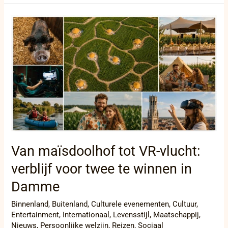
Van
maïsdoolhof
tot
VR-
vlucht:
verblijf
voor
twee
te
winnen
in
Damme
Van maïsdoolhof tot VR-vlucht:
verblijf voor twee te winnen in
Damme
Binnenland
,
Buitenland
,
Culturele evenementen
,
Cultuur
,
Entertainment
,
Internationaal
,
Levensstijl
,
Maatschappij
,
Nieuws
,
Persoonlijke welzijn
,
Reizen
,
Sociaal