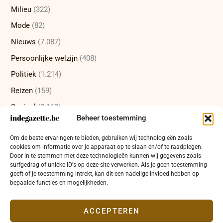
Milieu
(322)
Mode
(82)
Nieuws
(7.087)
Persoonlijke welzijn
(408)
Politiek
(1.214)
Reizen
(159)
Sociaal
(2.162)
Beheer toestemming
Sport
(232)
Om de beste ervaringen te bieden, gebruiken wij technologieën zoals
Technologie
(415)
cookies om informatie over je apparaat op te slaan en/of te raadplegen.
Uncategorized
(12)
Door in te stemmen met deze technologieën kunnen wij gegevens zoals
surfgedrag of unieke ID's op deze site verwerken. Als je geen toestemming
Wetenschap
(473)
geeft of je toestemming intrekt, kan dit een nadelige invloed hebben op
bepaalde functies en mogelijkheden.
Wetenschappelijke ontdekkingen
(337)
Zakelijk
(654)
ACCEPTEREN