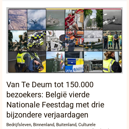
Van
Te
Deum
tot
150.000
bezoekers:
België
vierde
Nationale
Feestdag
met
drie
bijzondere
Van Te Deum tot 150.000
verjaardagen
bezoekers: België vierde
Nationale Feestdag met drie
bijzondere verjaardagen
Bedrijfsleven
,
Binnenland
,
Buitenland
,
Culturele