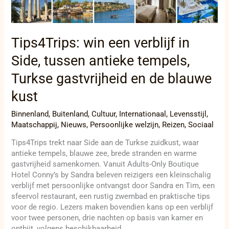
Turkse
gastvrijheid
en
Tips4Trips: win een verblijf in
de
blauwe
Side, tussen antieke tempels,
kust
Turkse gastvrijheid en de blauwe
kust
Binnenland
,
Buitenland
,
Cultuur
,
Internationaal
,
Levensstijl
,
Maatschappij
,
Nieuws
,
Persoonlijke welzijn
,
Reizen
,
Sociaal
Tips4Trips trekt naar Side aan de Turkse zuidkust, waar
antieke tempels, blauwe zee, brede stranden en warme
gastvrijheid samenkomen. Vanuit Adults-Only Boutique
Hotel Conny’s by Sandra beleven reizigers een kleinschalig
verblijf met persoonlijke ontvangst door Sandra en Tim, een
sfeervol restaurant, een rustig zwembad en praktische tips
voor de regio. Lezers maken bovendien kans op een verblijf
voor twee personen, drie nachten op basis van kamer en
ontbijt, volgens beschikbaarheid.