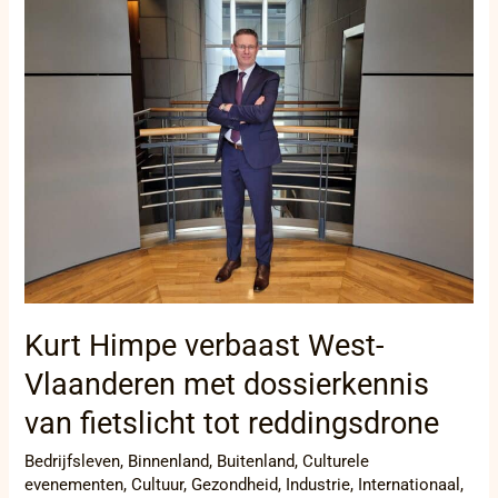
Himpe
verbaast
West-
Vlaanderen
met
dossierkennis
van
fietslicht
tot
reddingsdrone
Kurt Himpe verbaast West-
Vlaanderen met dossierkennis
van fietslicht tot reddingsdrone
Bedrijfsleven
,
Binnenland
,
Buitenland
,
Culturele
evenementen
,
Cultuur
,
Gezondheid
,
Industrie
,
Internationaal
,