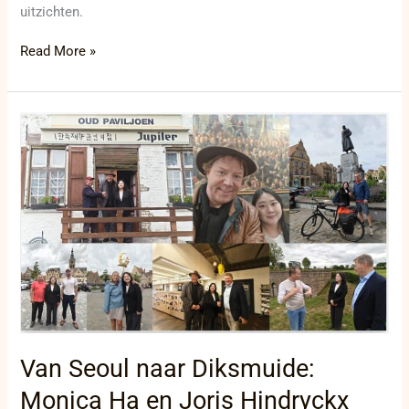
uitzichten.
Read More »
Van
Seoul
naar
Diksmuide:
Monica
Ha
en
Joris
Hindryckx
volgen
samen
met
indegazette.be
Van Seoul naar Diksmuide:
het
spoor
Monica Ha en Joris Hindryckx
van