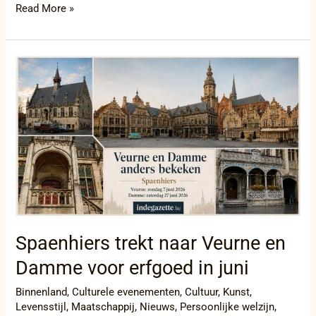
Read More »
Spaenhiers
trekt
naar
Veurne
en
Damme
voor
erfgoed
in
juni
Spaenhiers trekt naar Veurne en
Damme voor erfgoed in juni
Binnenland
,
Culturele evenementen
,
Cultuur
,
Kunst
,
Levensstijl
,
Maatschappij
,
Nieuws
,
Persoonlijke welzijn
,