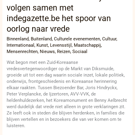
volgen samen met
oorlog
naar
indegazette.be het spoor van
vrede
oorlog naar vrede
Binnenland
,
Buitenland
,
Culturele evenementen
,
Cultuur
,
Internationaal
,
Kunst
,
Levensstijl
,
Maatschappij
,
Mensenrechten
,
Nieuws
,
Reizen
,
Sociaal
Wat begon met een Zuid-Koreaanse
vredesvertegenwoordiger op de Markt van Diksmuide,
groeide uit tot een dag waarin sociale inzet, lokale politiek,
onderwijs, frontgeschiedenis en Koreaanse herinnering
elkaar raakten. Tussen Biezoender Bar, Joris Hindryckx,
Peter Verplancke, de Ijzertoren, AVV-VVK, de
heldenhuldezerken, het Koreamonument en Benny Aelbrecht
werd duidelijk dat vrede niet alleen in grote verklaringen zit.
Ze leeft ook in steden die blijven herdenken, in families die
blijven vertellen en in bezoekers die van ver komen om te
luisteren.