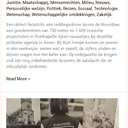
Justitie
,
Maatschappij
,
Mensenrechten
,
Milieu
,
Nieuws
,
Persoonlijke welzijn
,
Politiek
,
Reizen
,
Sociaal
,
Technologie
,
Wetenschap
,
Wetenschappelijke ontdekkingen
,
Zakelijk
Een defect fietslicht, een reddingsdrone boven de Noordzee,
een goederentrein van 750 meter en 1.609 toxische
projectielen in Poelkapelle lijken nauwelijks bij dezelfde
politieke agenda te horen. Bij Kurt Himpe komen ze samen
in één werkwijze: weten wat er speelt, de cijfers vinden en
blijven vragen hoe het beter kan. Op indegazette.be krijgen
ook zijn nog onbehandelde dossiers de aandacht die ze
inhoudelijk verdienen.
Read More »
Klimaatcrisis
doodt,
Europa
blijkt
nog