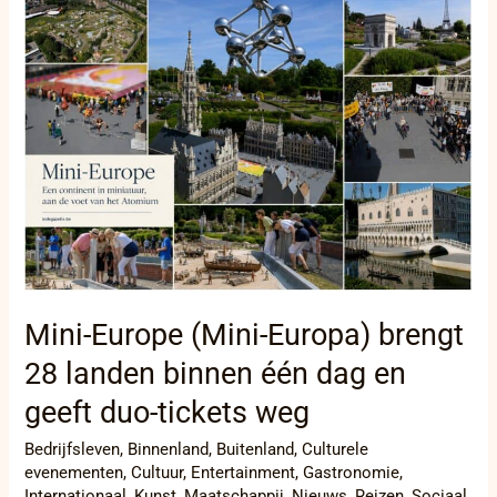
Europe
(Mini-
Europa)
brengt
28
landen
binnen
één
dag
en
geeft
duo-
tickets
weg
Mini-Europe (Mini-Europa) brengt
28 landen binnen één dag en
geeft duo-tickets weg
Bedrijfsleven
,
Binnenland
,
Buitenland
,
Culturele
evenementen
,
Cultuur
,
Entertainment
,
Gastronomie
,
Internationaal
,
Kunst
,
Maatschappij
,
Nieuws
,
Reizen
,
Sociaal
,