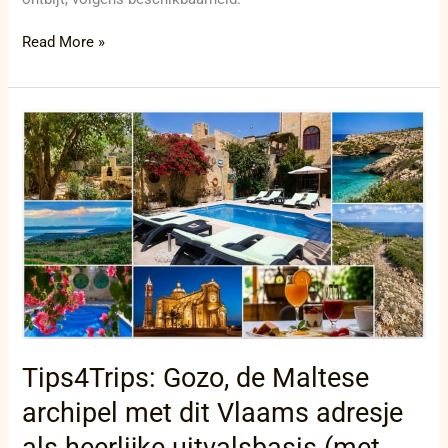
Read More »
Tips4Trips:
Gozo,
de
Maltese
archipel
met
dit
Vlaams
adresje
als
heerlijke
uitvalsbasis
(met
Tips4Trips: Gozo, de Maltese
wedstrijd)
archipel met dit Vlaams adresje
als heerlijke uitvalsbasis (met