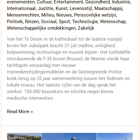
evenementen
,
Cultuur
,
Entertainment
,
Gezondheid
,
Industrie
,
Internationaal
,
Justitie
,
Kunst
,
Levensstijl
,
Maatschappij
,
Mensenrechten
,
Milieu
,
Nieuws
,
Persoonlijke welzijn
,
Politiek
,
Reizen
,
Sociaal
,
Sport
,
Technologie
,
Wetenschap
,
Wetenschappelijke ontdekkingen
,
Zakelijk
Van het Te Deum in de kathedraal tot de laatste vuurpijl
boven het Jubelpark bracht 21 juli traditie, veiligheid,
hulpverlening, technologie en muziek bijeen. Het luchtdefilé
introduceerde de F-35 boven Brussel, de Marine vierde haar
tachtigste verjaardag met nieuwe
mijnenbestrijdingsmiddelen en de Geïntegreerde Politie
keek terug op 25 jaar samenwerking tussen het federale en
lokale niveau. Het laatste cijfer van de dag sprak het
sterkst: 150.000 bezoekers en slechts negen kleine
medische interventies.
Read More »
Mini-