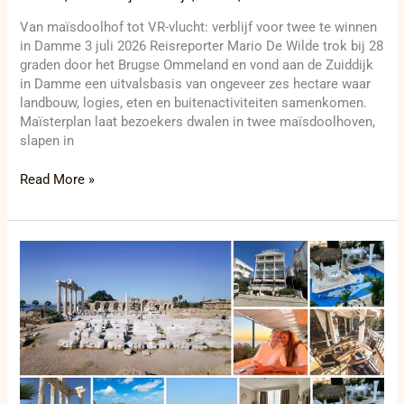
Van maïsdoolhof tot VR-vlucht: verblijf voor twee te winnen
in Damme 3 juli 2026 Reisreporter Mario De Wilde trok bij 28
graden door het Brugse Ommeland en vond aan de Zuiddijk
in Damme een uitvalsbasis van ongeveer zes hectare waar
landbouw, logies, eten en buitenactiviteiten samenkomen.
Maïsterplan laat bezoekers dwalen in twee maïsdoolhoven,
slapen in
Read More »
Tips4Trips:
win
een
verblijf
in
Side,
tussen
antieke
tempels,