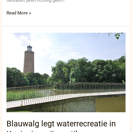
tientallen jaren richting geeft?
Read More »
Blauwalg
legt
waterrecreatie
in
Koninginnevijver
stil
Blauwalg legt waterrecreatie in