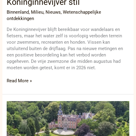
Koninginnevijver stil
Binnenland
,
Milieu
,
Nieuws
,
Wetenschappelijke
ontdekkingen
De Koninginnevijver blijft bereikbaar voor wandelaars en
fietsers, maar het water zelf is voorlopig verboden terrein
voor zwemmers, recreanten en honden. Vissen kan
uitsluitend buiten de drijflaag. Pas na nieuwe metingen en
een positieve beoordeling kan het verbod worden
opgeheven. De vrije zwemzone die midden augustus had
moeten worden getest, komt er in 2026 niet.
Read More »
Acta
Comparanda
XXXVII
krijgt
presentatie
in