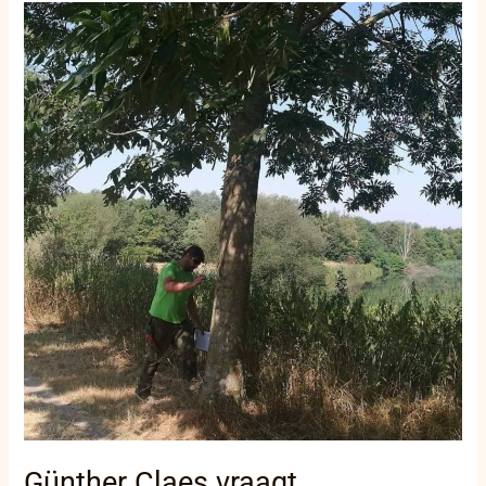
Günther
Claes
vraagt
langetermijnplan
tegen
droogte
in
Diksmuide
Günther Claes vraagt