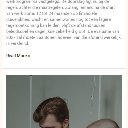
werkprogramma vastgelegd. De doorslag ligt nu bij de
regels achter die maatregelen. Zolang iemand na de start
van werk soms 12 tot 24 maanden op financiële
duidelijkheid wacht en samenwonen nog tot een lagere
tegemoetkoming kan leiden, blijft de afstand tussen
beleidsdoel en dagelijkse zekerheid groot. De evaluatie van
2027 zal moeten aantonen hoeveel van die afstand werkelijk
is verkleind.
Read More »
Oostende
betaalt
huur
om
huisarts
naar
Zandvoorde
te
halen