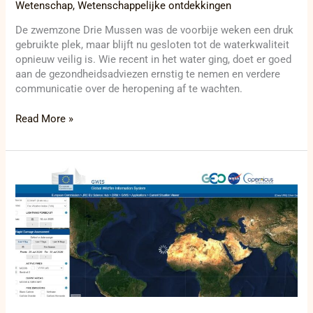
Wetenschap
,
Wetenschappelijke ontdekkingen
De zwemzone Drie Mussen was de voorbije weken een druk
gebruikte plek, maar blijft nu gesloten tot de waterkwaliteit
opnieuw veilig is. Wie recent in het water ging, doet er goed
aan de gezondheidsadviezen ernstig te nemen en verdere
communicatie over de heropening af te wachten.
Read More »
Bosbranden
trekken
door
continenten
terwijl
rook
en
hitte
grenzen
overschrijden