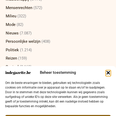
Mensenrechten
(572)
Milieu
(322)
Mode
(82)
Nieuws
(7.087)
Persoonlijke welzijn
(408)
Politiek
(1.214)
Reizen
(159)
Sociaal
(2.162)
Beheer toestemming
Sport
(232)
Om de beste ervaringen te bieden, gebruiken wij technologieën zoals
Technologie
(415)
cookies om informatie over je apparaat op te slaan en/of te raadplegen.
Uncategorized
(12)
Door in te stemmen met deze technologieën kunnen wij gegevens zoals
surfgedrag of unieke ID's op deze site verwerken. Als je geen toestemming
Wetenschap
(473)
geeft of je toestemming intrekt, kan dit een nadelige invloed hebben op
bepaalde functies en mogelijkheden.
Wetenschappelijke ontdekkingen
(337)