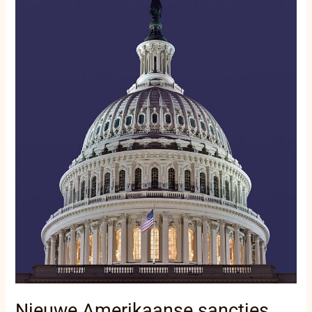
sancties
tegen
Soedan
na
beschuldigingen
over
chemische
wapens
Nieuwe Amerikaanse sancties