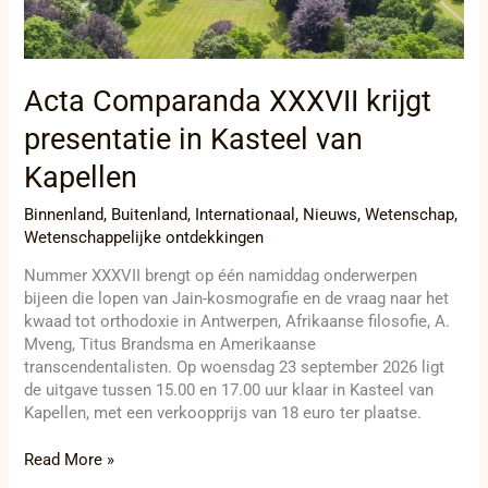
Kasteel
van
Kapellen
Acta Comparanda XXXVII krijgt
presentatie in Kasteel van
Kapellen
Binnenland
,
Buitenland
,
Internationaal
,
Nieuws
,
Wetenschap
,
Wetenschappelijke ontdekkingen
Nummer XXXVII brengt op één namiddag onderwerpen
bijeen die lopen van Jain-kosmografie en de vraag naar het
kwaad tot orthodoxie in Antwerpen, Afrikaanse filosofie, A.
Mveng, Titus Brandsma en Amerikaanse
transcendentalisten. Op woensdag 23 september 2026 ligt
de uitgave tussen 15.00 en 17.00 uur klaar in Kasteel van
Kapellen, met een verkoopprijs van 18 euro ter plaatse.
Read More »