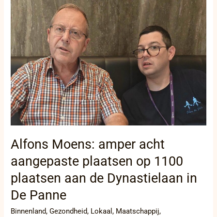
Moens:
amper
acht
aangepaste
plaatsen
op
1100
plaatsen
aan
de
Dynastielaan
in
De
Panne
Alfons Moens: amper acht
aangepaste plaatsen op 1100
plaatsen aan de Dynastielaan in
De Panne
Binnenland
,
Gezondheid
,
Lokaal
,
Maatschappij
,