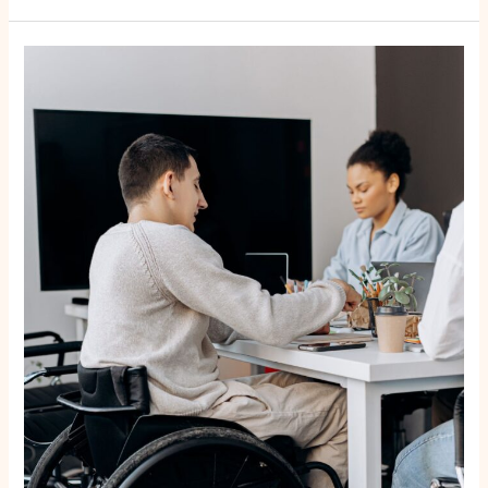
Federaal
actieplan
handicap
telt
118
maatregelen,
maar
inkomensregels
blijven
onduidelijk