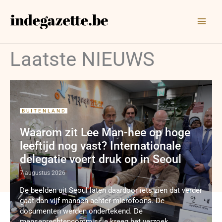
Ga
naar
de
inhoud
Laatste NIEUWS
BUITENLAND
Waarom zit Lee Man-hee op hoge
leeftijd nog vast? Internationale
delegatie voert druk op in Seoul
7 augustus 2026
De beelden uit Seoul laten daardoor iets zien dat verder
gaat dan vijf mannen achter microfoons. De
documenten werden ondertekend. De
mensenrechtencommissie kreeg het verzoek ...