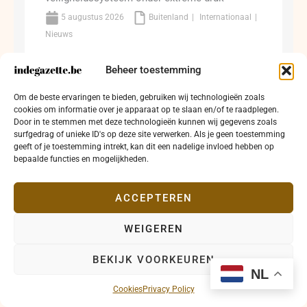
5 augustus 2026
Buitenland
Internationaal
Nieuws
Beheer toestemming
Juli 2026 toonde een wereldwijd
veiligheidssysteem onder extreme druk Van
Om de beste ervaringen te bieden, gebruiken wij technologieën zoals
Oekraïne tot Taiwan en van Iran tot de Rode
cookies om informatie over je apparaat op te slaan en/of te raadplegen.
Zee De maandelijkse inlichtingenbrief van het
Door in te stemmen met deze technologieën kunnen wij gegevens zoals
...
surfgedrag of unieke ID's op deze site verwerken. Als je geen toestemming
geeft of je toestemming intrekt, kan dit een nadelige invloed hebben op
bepaalde functies en mogelijkheden.
Lees meer →
ACCEPTEREN
WEIGEREN
BEKIJK VOORKEUREN
NL
Cookies
Privacy Policy