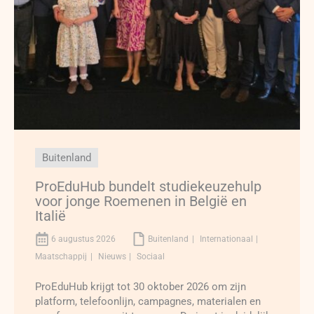
Buitenland
ProEduHub bundelt studiekeuzehulp
voor jonge Roemenen in België en
Italië
6 augustus 2026
Buitenland
Internationaal
Maatschappij
Nieuws
Sociaal
ProEduHub krijgt tot 30 oktober 2026 om zijn
platform, telefoonlijn, campagnes, materialen en