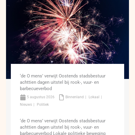
‘de O mens’ verwijt Oostends stadsbestuur
achttien dagen uitstel bij rook-, vuur- en
barbecueverbod
5 augustus 2026
Binnenland
Lokaal
Nieuws
Politiek
‘de O mens’ verwijt Oostends stadsbestuur
achttien dagen uitstel bij rook-, vuur- en
barbecueverbod Lokale politieke beweging