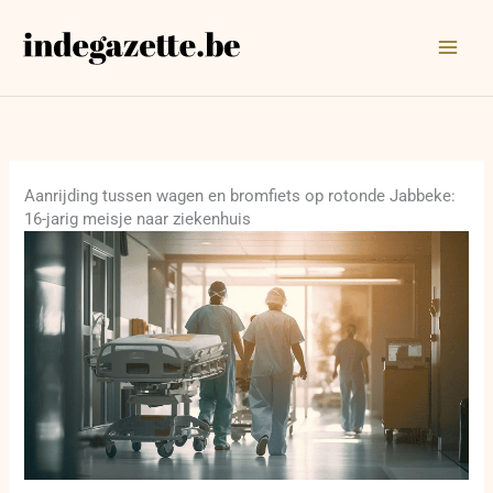
Ga
naar
de
inhoud
Aanrijding tussen wagen en bromfiets op rotonde Jabbeke:
16-jarig meisje naar ziekenhuis