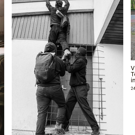
V
T
i
24