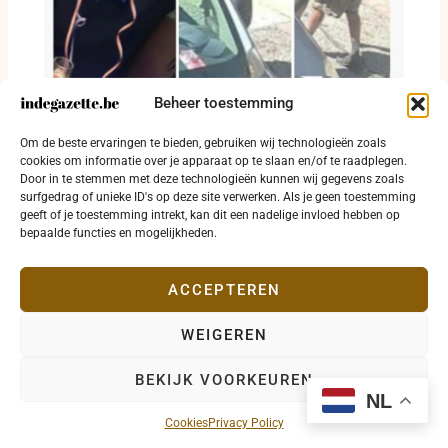
Beheer toestemming
Michel Gaspard nog steeds niet gevonden:
Om de beste ervaringen te bieden, gebruiken wij technologieën zoals
dringende oproep om massaal te delen
cookies om informatie over je apparaat op te slaan en/of te raadplegen.
Door in te stemmen met deze technologieën kunnen wij gegevens zoals
29 juli 2026
surfgedrag of unieke ID's op deze site verwerken. Als je geen toestemming
geeft of je toestemming intrekt, kan dit een nadelige invloed hebben op
bepaalde functies en mogelijkheden.
ACCEPTEREN
WEIGEREN
Copyright © 2026 indegazette.be |
Privacy
•
Cookies
•
BEKIJK VOORKEUREN
Disclaimer
•
Contact
NL
Cookies
Privacy Policy