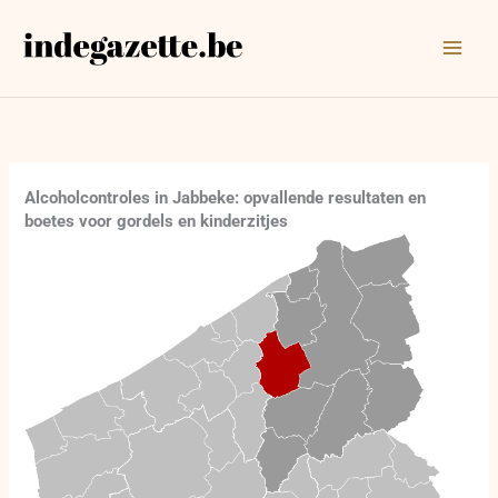
Ga
naar
de
inhoud
Alcoholcontroles in Jabbeke: opvallende resultaten en
boetes voor gordels en kinderzitjes