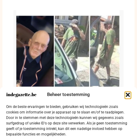
Beheer toestemming
Michel Gaspard nog steeds niet gevonden:
Om de beste ervaringen te bieden, gebruiken wij technologieën zoals
dringende oproep om massaal te delen
cookies om informatie over je apparaat op te slaan en/of te raadplegen.
29 juli 2026
Door in te stemmen met deze technologieën kunnen wij gegevens zoals
surfgedrag of unieke ID's op deze site verwerken. Als je geen toestemming
geeft of je toestemming intrekt, kan dit een nadelige invloed hebben op
bepaalde functies en mogelijkheden.