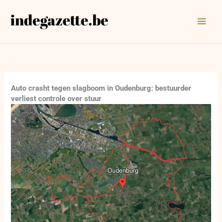
Ga
naar
de
inhoud
Auto crasht tegen slagboom in Oudenburg: bestuurder
verliest controle over stuur