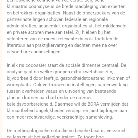
klimaatrisicoanalyse is de brede raadpleging van experten
en betrokken organisaties. Naast de onderzoekers van de
partnerinstellingen schoven federale en regionale
administraties, academici, organisaties uit het middenveld
en private actoren mee aan tafel. Zij hielpen bij het
selecteren van de meest relevante risico’s, toetsten de
literatuur aan praktijkervaring en dachten mee na over
uitvoerbare aanbevelingen.
In elk risicodossier staat de sociale dimensie centraal. De
analyse gaat na welke groepen extra kwetsbaar zijn,
bijvoorbeeld door leeftijd, gezondheidstoestand, inkomen of
woonplaats. Ook vertrouwen in instellingen, samenwerking
tussen overheidsniveaus en uitvoering van bestaande
plannen komen aan bod onder de noemer
beleidsvoorbereidheid. Daarmee wil de BCRA vermijden dat
klimaatbeleid ongelijkheden verdiept en juist bijdragen aan
een meer rechtvaardige, veerkrachtige samenleving.
De methodologische nota die nu beschikbaar is, verzamelt
de lessen uit het volledige traject. Ze toont hoe