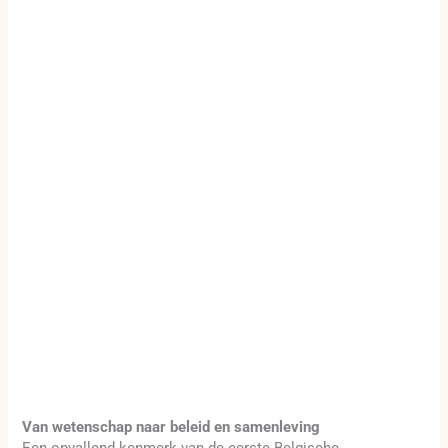
Van wetenschap naar beleid en samenleving
Een opvallend kenmerk van de eerste Belgische