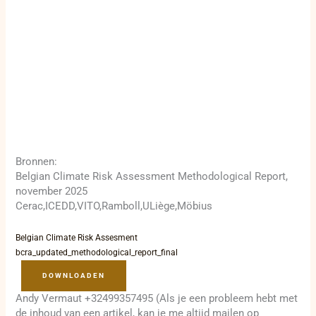
Bronnen:
Belgian Climate Risk Assessment Methodological Report,
november 2025
Cerac,ICEDD,VITO,Ramboll,ULiège,Möbius
Belgian Climate Risk Assesment
bcra_updated_methodological_report_final
DOWNLOADEN
Andy Vermaut +32499357495 (Als je een probleem hebt met
de inhoud van een artikel, kan je me altijd mailen op