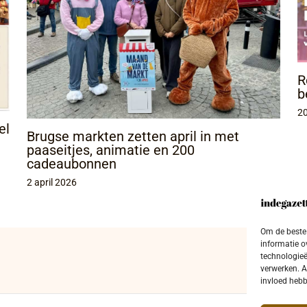
R
b
2
el
Brugse markten zetten april in met
paaseitjes, animatie en 200
cadeaubonnen
2 april 2026
Om de beste 
informatie o
technologieë
verwerken. A
invloed hebb