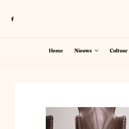
Ga
naar
de
inhoud
Home
Nieuws
Cultuur