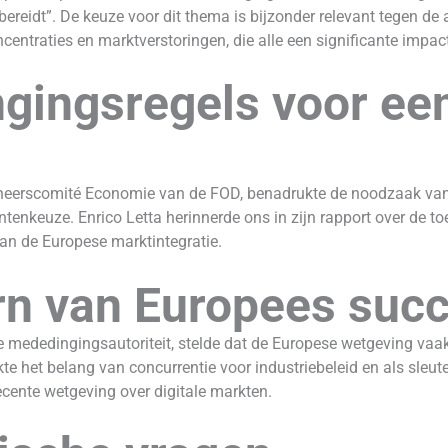
reidt”. De keuze voor dit thema is bijzonder relevant tegen de
entraties en marktverstoringen, die alle een significante impa
gingsregels voor ee
Beheerscomité Economie van de FOD, benadrukte de noodzaak van
nkeuze. Enrico Letta herinnerde ons in zijn rapport over de to
an de Europese marktintegratie.
rn van Europees suc
 mededingingsautoriteit, stelde dat de Europese wetgeving vaak 
e het belang van concurrentie voor industriebeleid en als sleutel
ecente wetgeving over digitale markten.