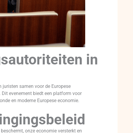
utoriteiten in
n juristen samen voor de Europese
. Dit evenement biedt een platform voor
gezonde en moderne Europese economie.
ingingsbeleid
s beschermt, onze economie versterkt en