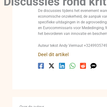
Discussies rond kri
De discussies tijdens het evenement ware
economische onzekerheid, de aanpak van 
specifieke uitdagingen in de agrovoeding
en Eurocommissaris voor Mededinging, Ma
het bevorderen van innovatie en besche
Auteur tekst Andy Vermaut +32499357495
Deel dit artikel
Over de auteur