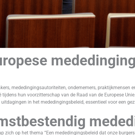
opese mededingingsa
kers, mededingingsautoriteiten, ondernemers, praktijkmensen e
 tijdens hun voorzitterschap van de Raad van de Europese Unie
e uitdagingen in het mededingingsbeleid, essentieel voor een 
mstbestendig meded
schap zich op het thema “Een mededingingsbeleid dat onze burger