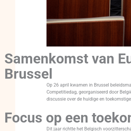
Samenkomst van Eur
Brussel
Op 26 april kwamen in Brussel beleidsma
Competitiedag, georganiseerd door België
discussie over de huidige en toekomstig
Focus op een toeko
Dit jaar richtte het Belgisch voorzitter