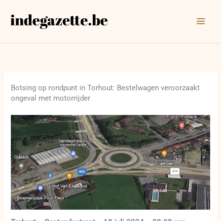
Ga
naar
de
inhoud
Botsing op rondpunt in Torhout: Bestelwagen veroorzaakt
ongeval met motorrijder