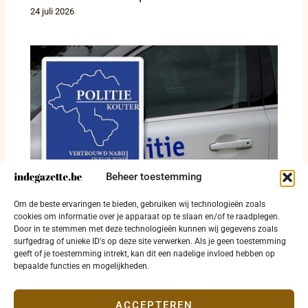
24 juli 2026
Beheer toestemming
Inbraak in Jabbeke en twee bestuurders
Om de beste ervaringen te bieden, gebruiken wij technologieën zoals
onder invloed in Ichtegem en Torhout
cookies om informatie over je apparaat op te slaan en/of te raadplegen.
20 juli 2026
Door in te stemmen met deze technologieën kunnen wij gegevens zoals
surfgedrag of unieke ID's op deze site verwerken. Als je geen toestemming
geeft of je toestemming intrekt, kan dit een nadelige invloed hebben op
bepaalde functies en mogelijkheden.
ACCEPTEREN