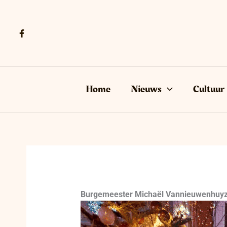
Ga
naar
de
inhoud
Home
Nieuws
Cultuur
Burgemeester Michaël Vannieuwenhuyze 