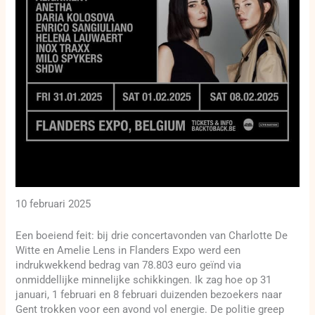
10 februari 2025
Een boeiend feit: bij drie concertavonden van Charlotte De
Witte en Amelie Lens in Flanders Expo werd een
indrukwekkend bedrag van 78.803 euro geïnd via
onmiddellijke minnelijke schikkingen. Ik zag hoe op 31
januari, 1 februari en 8 februari duizenden bezoekers naar
Gent trokken voor een avond vol energie. De politie greep