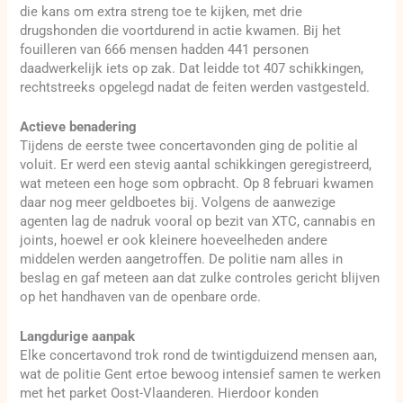
die kans om extra streng toe te kijken, met drie
drugshonden die voortdurend in actie kwamen. Bij het
fouilleren van 666 mensen hadden 441 personen
daadwerkelijk iets op zak. Dat leidde tot 407 schikkingen,
rechtstreeks opgelegd nadat de feiten werden vastgesteld.
Actieve benadering
Tijdens de eerste twee concertavonden ging de politie al
voluit. Er werd een stevig aantal schikkingen geregistreerd,
wat meteen een hoge som opbracht. Op 8 februari kwamen
daar nog meer geldboetes bij. Volgens de aanwezige
agenten lag de nadruk vooral op bezit van XTC, cannabis en
joints, hoewel er ook kleinere hoeveelheden andere
middelen werden aangetroffen. De politie nam alles in
beslag en gaf meteen aan dat zulke controles gericht blijven
op het handhaven van de openbare orde.
Langdurige aanpak
Elke concertavond trok rond de twintigduizend mensen aan,
wat de politie Gent ertoe bewoog intensief samen te werken
met het parket Oost-Vlaanderen. Hierdoor konden