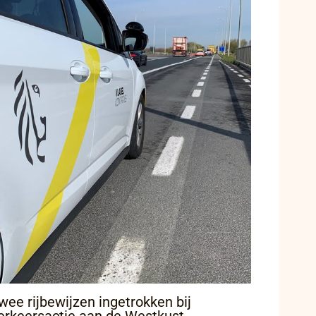
wee rijbewijzen ingetrokken bij
erkeersactie aan de Westkust