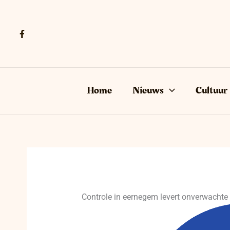
Ga
naar
de
inhoud
Home
Nieuws
Cultuur
Controle in eernegem levert onverwachte 