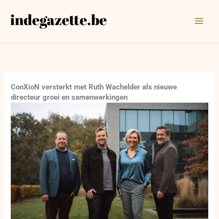
Ga
naar
de
inhoud
ConXioN versterkt met Ruth Wachelder als nieuwe
directeur groei en samenwerkingen