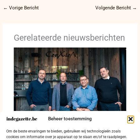
←
Vorige Bericht
Volgende Bericht
→
Gerelateerde nieuwsberichten
Beheer toestemming
Voormalig topman cyberveiligheid België
Om de beste ervaringen te bieden, gebruiken wij technologieën zoals
treedt aan bij ConXioN-Groep
cookies om informatie over je apparaat op te slaan en/of te raadplegen.