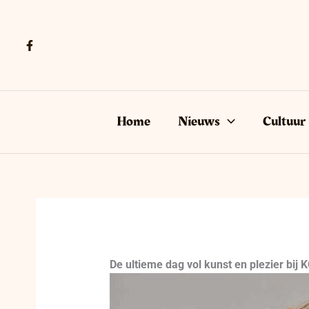
Ga
naar
de
inhoud
Home
Nieuws
Cultuur
De ultieme dag vol kunst en plezier bij