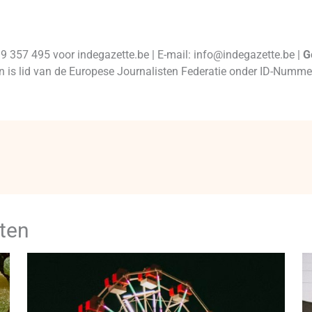
99 357 495 voor indegazette.be | E-mail: info@indegazette.be |
G
 en is lid van de Europese Journalisten Federatie onder ID-Num
ten