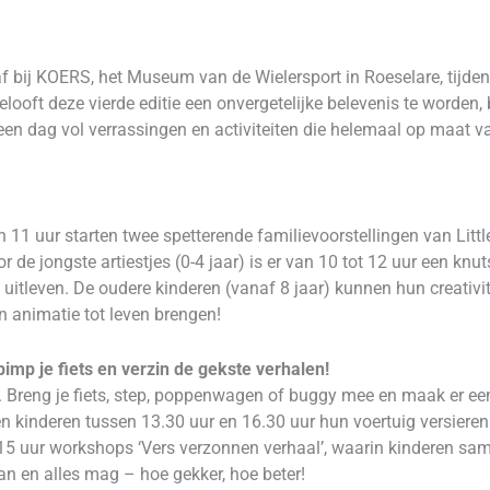
 bij KOERS, het Museum van de Wielersport in Roeselare, tijde
ft deze vierde editie een onvergetelijke belevenis te worden, boo
en dag vol verrassingen en activiteiten die helemaal op maat v
 11 uur starten twee spetterende familievoorstellingen van Litt
r de jongste artiestjes (0-4 jaar) is er van 10 tot 12 uur een knuts
itleven. De oudere kinderen (vanaf 8 jaar) kunnen hun creativite
 animatie tot leven brengen!
imp je fiets en verzin de gekste verhalen!
r. Breng je fiets, step, poppenwagen of buggy mee en maak er e
en kinderen tussen 13.30 uur en 16.30 uur hun voertuig versiere
 15 uur workshops ‘Vers verzonnen verhaal’, waarin kinderen sa
an en alles mag – hoe gekker, hoe beter!