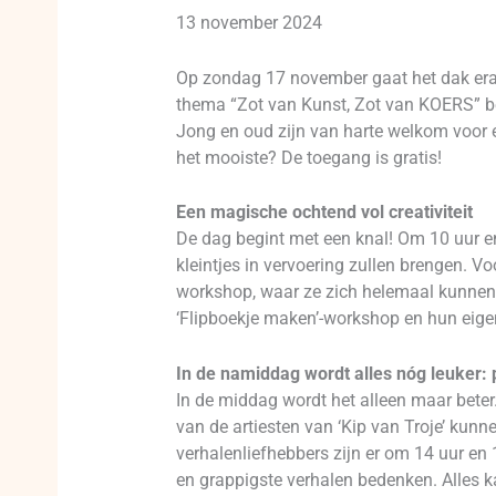
13 november 2024
Op zondag 17 november gaat het dak eraf
thema “Zot van Kunst, Zot van KOERS” beloo
Jong en oud zijn van harte welkom voor e
het mooiste? De toegang is gratis!
Een magische ochtend vol creativiteit
De dag begint met een knal! Om 10 uur en
kleintjes in vervoering zullen brengen. Voo
workshop, waar ze zich helemaal kunnen u
‘Flipboekje maken’-workshop en hun eigen
In de namiddag wordt alles nóg leuker: p
In de middag wordt het alleen maar bete
van de artiesten van ‘Kip van Troje’ kunn
verhalenliefhebbers zijn er om 14 uur en
en grappigste verhalen bedenken. Alles k