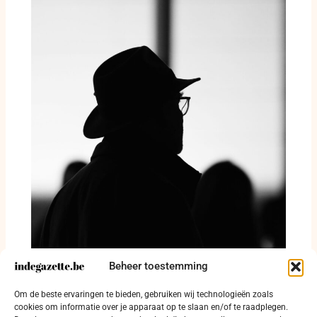
Beheer toestemming
NDI zet democratisch werk voort na sluiting
Om de beste ervaringen te bieden, gebruiken wij technologieën zoals
van kantoren
cookies om informatie over je apparaat op te slaan en/of te raadplegen.