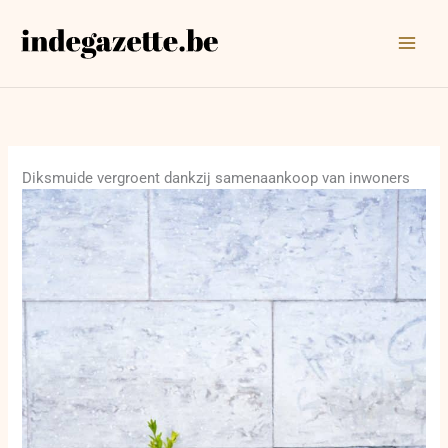
Ga
naar
de
inhoud
Diksmuide vergroent dankzij samenaankoop van inwoners