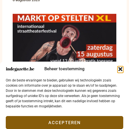
Beheer toestemming
Straattheater krijgt vrije baan op Grote Markt
Om de beste ervaringen te bieden, gebruiken wij technologieën zoals
in Diksmuide
cookies om informatie over je apparaat op te slaan en/of te raadplegen.
Door in te stemmen met deze technologieën kunnen wij gegevens zoals
8 augustus 2026
surfgedrag of unieke ID's op deze site verwerken. Als je geen toestemming
geeft of je toestemming intrekt, kan dit een nadelige invloed hebben op
bepaalde functies en mogelijkheden.
ACCEPTEREN