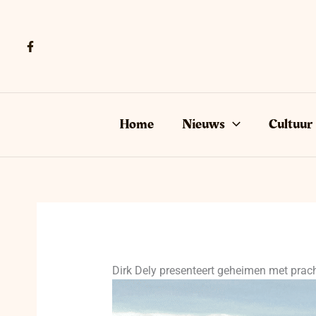
Ga
naar
de
inhoud
Home
Nieuws
Cultuur
Dirk Dely presenteert geheimen met prac