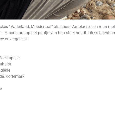
arckes “Vaderland, Moedertaal” als Louis Vanblaere, een man met 
liek constant op het puntje van hun stoel houdt. Dirk’s talent
e onvergetelijk.
oelkapelle
thulst
oglede
fde, Kortemark
e