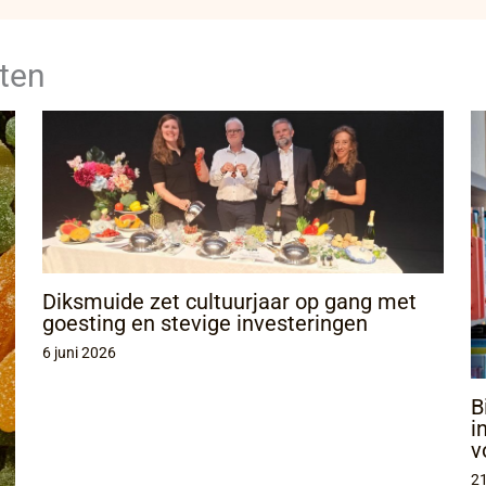
ten
Diksmuide zet cultuurjaar op gang met
goesting en stevige investeringen
6 juni 2026
B
i
v
21