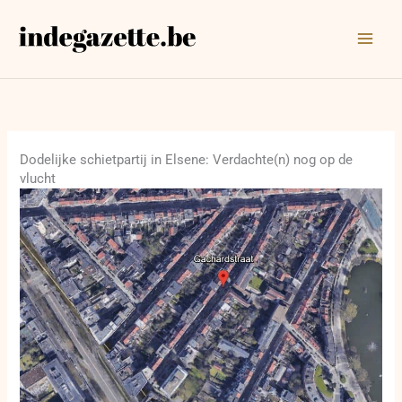
Ga
naar
de
inhoud
Dodelijke schietpartij in Elsene: Verdachte(n) nog op de
vlucht