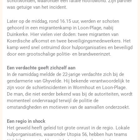
schotwonden, waaronder een fatale hoofdwond. Zijn partner
was getuige van het incident.
Later op de middag, rond 16.15 uur, werden er schoten
gehoord in een migrantenkamp in Loon-Plage, nabij
Duinkerke. Hier vielen vier doden: twee migranten van
Koerdische afkomst en twee beveiligingsmedewerkers. Het
kamp werd snel ontruimd door hulporganisaties en beveiligd
door een grootschalige politie- en brandweerinzet.
Een verdachte geeft zichzelf aan
In de namiddag meldde de 22-jarige verdachte zich bij de
gendarmerie van Ghyvelde. Hij bekende verantwoordelijk te
zijn voor de schietincidenten in Wormhout en Loon-Plage.
De man, die niet eerder bekend was bij de autoriteiten, wordt
momenteel ondervraagd terwijl de politie de
omstandigheden en motieven van de aanvallen onderzoekt.
Een regio in shock
Het geweld heeft geleid tot grote onrust in de regio. Lokale
hulporganisaties, waaronder Utopia 56, hebben hun teams