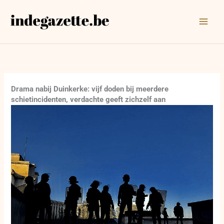
Ga
naar
de
inhoud
Drama nabij Duinkerke: vijf doden bij meerdere
schietincidenten, verdachte geeft zichzelf aan