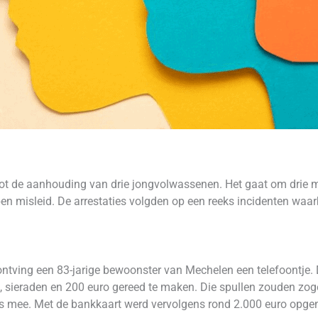
tot de aanhouding van drie jongvolwassenen. Het gaat om drie m
n misleid. De arrestaties volgden op een reeks incidenten waarb
tving een 83-jarige bewoonster van Mechelen een telefoontje. De
 sieraden en 200 euro gereed te maken. Die spullen zouden zog
es mee. Met de bankkaart werd vervolgens rond 2.000 euro opg