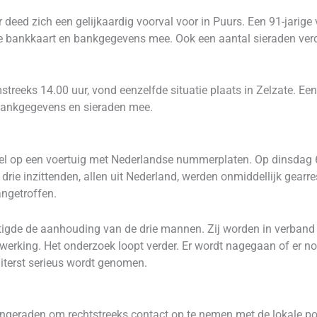
deed zich een gelijkaardig voorval voor in Puurs. Een 91-jarig
 bankkaart en bankgegevens mee. Ook een aantal sieraden verd
reeks 14.00 uur, vond eenzelfde situatie plaats in Zelzate. Ee
bankgegevens en sieraden mee.
snel op een voertuig met Nederlandse nummerplaten. Op dinsdag 6 
ie inzittenden, allen uit Nederland, werden onmiddellijk gearr
ngetroffen.
igde de aanhouding van de drie mannen. Zij worden in verband 
rking. Het onderzoek loopt verder. Er wordt nagegaan of er nog
iterst serieus wordt genomen.
angeraden om rechtstreeks contact op te nemen met de lokale pol