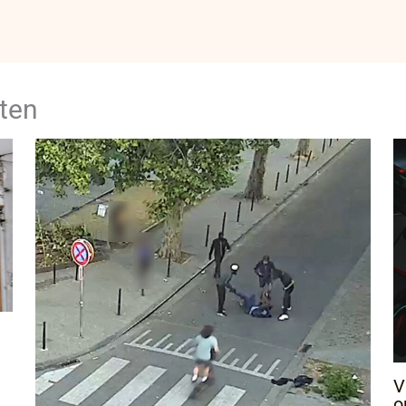
ten
V
o