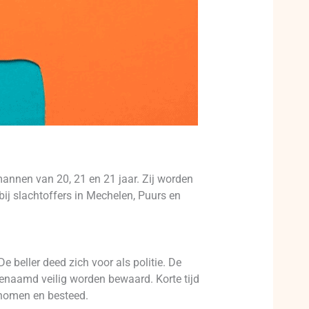
annen van 20, 21 en 21 jaar. Zij worden
ij slachtoffers in Mechelen, Puurs en
 beller deed zich voor als politie. De
enaamd veilig worden bewaard. Korte tijd
enomen en besteed.