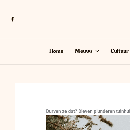
Ga
naar
de
inhoud
Home
Nieuws
Cultuur
Durven ze dat? Dieven plunderen tuinhu