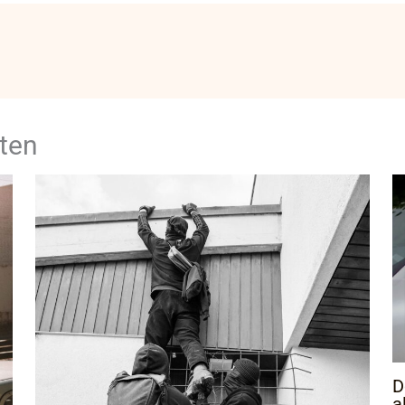
ten
D
a