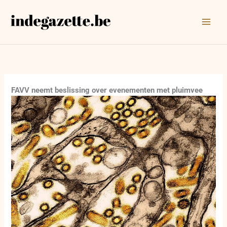
Ga
naar
de
inhoud
FAVV neemt beslissing over evenementen met pluimvee