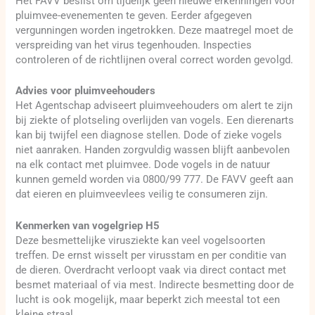
Het FAVV beslist om tijdelijk geen nieuwe erkenningen voor
pluimvee-evenementen te geven. Eerder afgegeven
vergunningen worden ingetrokken. Deze maatregel moet de
verspreiding van het virus tegenhouden. Inspecties
controleren of de richtlijnen overal correct worden gevolgd.
Advies voor pluimveehouders
Het Agentschap adviseert pluimveehouders om alert te zijn
bij ziekte of plotseling overlijden van vogels. Een dierenarts
kan bij twijfel een diagnose stellen. Dode of zieke vogels
niet aanraken. Handen zorgvuldig wassen blijft aanbevolen
na elk contact met pluimvee. Dode vogels in de natuur
kunnen gemeld worden via 0800/99 777. De FAVV geeft aan
dat eieren en pluimveevlees veilig te consumeren zijn.
Kenmerken van vogelgriep H5
Deze besmettelijke virusziekte kan veel vogelsoorten
treffen. De ernst wisselt per virusstam en per conditie van
de dieren. Overdracht verloopt vaak via direct contact met
besmet materiaal of via mest. Indirecte besmetting door de
lucht is ook mogelijk, maar beperkt zich meestal tot een
kleine straal.