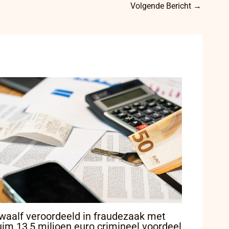
Volgende Bericht
→
waalf veroordeeld in fraudezaak met
uim 13,5 miljoen euro crimineel voordeel