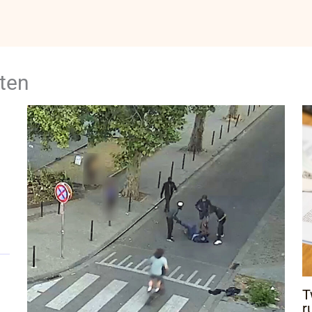
ten
T
r