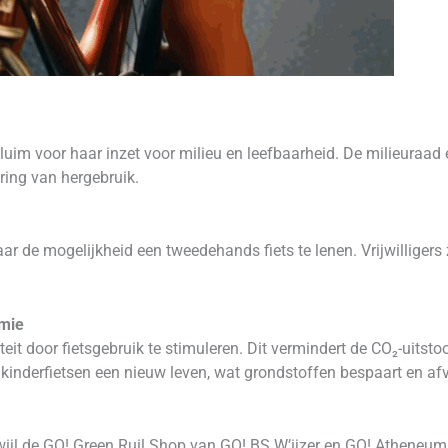
im voor haar inzet voor milieu en leefbaarheid. De milieuraad e
ring van hergebruik.
aar de mogelijkheid een tweedehands fiets te lenen. Vrijwilligers
omie
eit door fietsgebruik te stimuleren. Dit vermindert de CO₂-uitsto
 kinderfietsen een nieuw leven, wat grondstoffen bespaart en afv
wijl de GO! Green Ruil Shop van GO! BS W’ijzer en GO! Atheneum