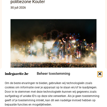
politiezone Kouter
30 juli 2026
Beheer toestemming
403 festivalgangers betrapt met drugs en
Om de beste ervaringen te bieden, gebruiken wij technologieën zoals
114 arrestaties op Tomorrowland
cookies om informatie over je apparaat op te slaan en/of te raadplegen.
Door in te stemmen met deze technologieën kunnen wij gegevens zoals
28 juli 2026
surfgedrag of unieke ID's op deze site verwerken. Als je geen toestemming
geeft of je toestemming intrekt, kan dit een nadelige invloed hebben op
bepaalde functies en mogelijkheden.