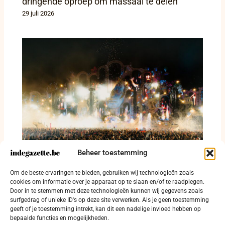
dringende oproep om massaal te delen
29 juli 2026
Beheer toestemming
403 festivalgangers betrapt met drugs en
Om de beste ervaringen te bieden, gebruiken wij technologieën zoals
114 arrestaties op Tomorrowland
cookies om informatie over je apparaat op te slaan en/of te raadplegen.
Door in te stemmen met deze technologieën kunnen wij gegevens zoals
28 juli 2026
surfgedrag of unieke ID's op deze site verwerken. Als je geen toestemming
geeft of je toestemming intrekt, kan dit een nadelige invloed hebben op
bepaalde functies en mogelijkheden.