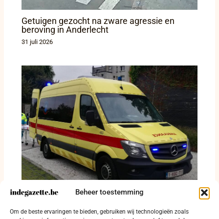
Getuigen gezocht na zware agressie en
beroving in Anderlecht
31 juli 2026
Beheer toestemming
Fietser van 20 levensgevaarlijk gewond na
Om de beste ervaringen te bieden, gebruiken wij technologieën zoals
aanrijding in Knokke-Heist