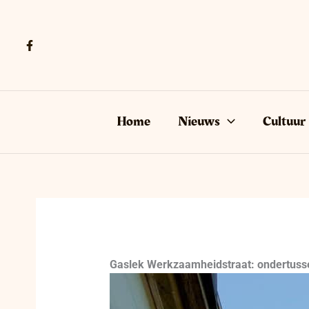
Ga
naar
de
inhoud
Home
Nieuws
Cultuur
Gaslek Werkzaamheidstraat: ondertusse