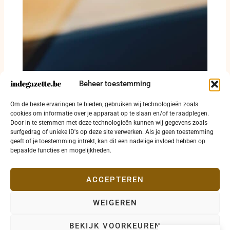
Beheer toestemming
Machetemoord voor KBC-kantoor in Marche-
en-Famenne: gruwel op een plek waar
Om de beste ervaringen te bieden, gebruiken wij technologieën zoals
iedereen komt
cookies om informatie over je apparaat op te slaan en/of te raadplegen.
14 juli 2026
Door in te stemmen met deze technologieën kunnen wij gegevens zoals
surfgedrag of unieke ID's op deze site verwerken. Als je geen toestemming
geeft of je toestemming intrekt, kan dit een nadelige invloed hebben op
bepaalde functies en mogelijkheden.
ACCEPTEREN
WEIGEREN
Copyright © 2026 indegazette.be |
Privacy
•
Cookies
•
BEKIJK VOORKEUREN