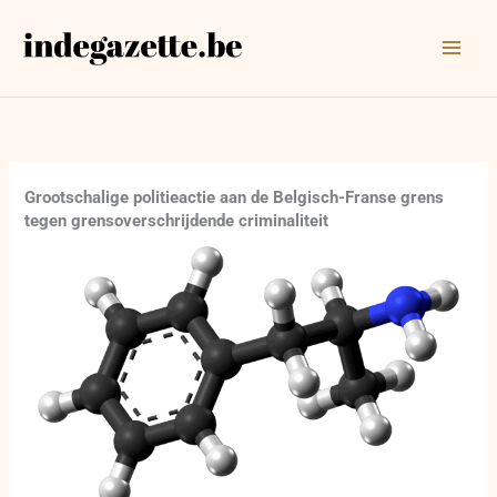
Ga
naar
de
inhoud
Grootschalige politieactie aan de Belgisch-Franse grens
tegen grensoverschrijdende criminaliteit