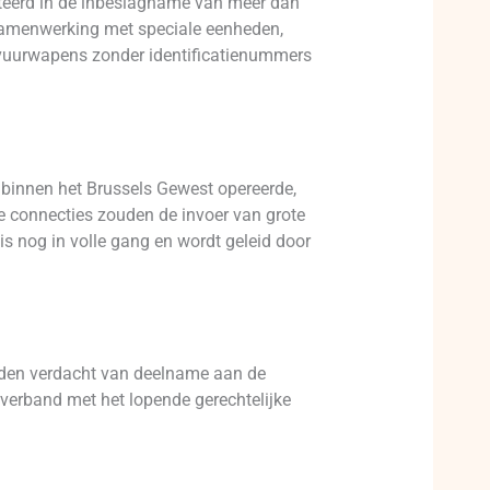
ulteerd in de inbeslagname van meer dan
 samenwerking met speciale eenheden,
e vuurwapens zonder identificatienummers
 binnen het Brussels Gewest opereerde,
e connecties zouden de invoer van grote
s nog in volle gang en wordt geleid door
orden verdacht van deelname aan de
 verband met het lopende gerechtelijke