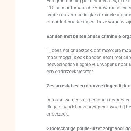
Een grootschalig politieonderzoek, geleid
110 semiautomatische vuurwapens en een 
legde een vermoedelijke criminele organi
of controlemarkeringen. Deze wapens zij
Banden met buitenlandse criminele orga
Tijdens het onderzoek, dat meerdere maan
maar mogelijk ook banden heeft met crim
hoeveelheden illegale vuurwapens naar B
een onderzoeksrechter.
Zes arrestaties en doorzoekingen tijden
In totaal werden zes personen gearreste
illegale handel in vuurwapens, waarbij he
onderzoek.
Grootschalige politie-inzet zorgt voor d