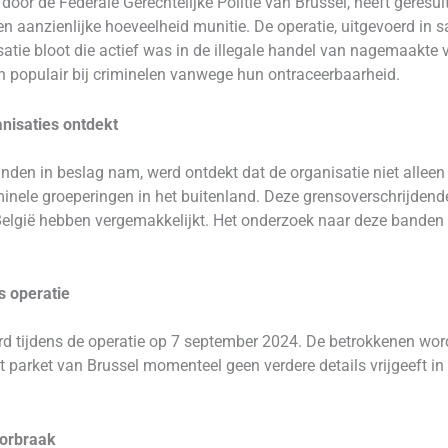
 door de Federale Gerechtelijke Politie van Brussel, heeft geres
aanzienlijke hoeveelheid munitie. De operatie, uitgevoerd in
satie bloot die actief was in de illegale handel van nagemaakt
n populair bij criminelen vanwege hun ontraceerbaarheid.
nisaties ontdekt
den in beslag nam, werd ontdekt dat de organisatie niet alleen
inele groeperingen in het buitenland. Deze grensoverschrijdend
elgië hebben vergemakkelijkt. Het onderzoek naar deze banden i
s operatie
erd tijdens de operatie op 7 september 2024. De betrokkenen w
t parket van Brussel momenteel geen verdere details vrijgeeft in
oorbraak