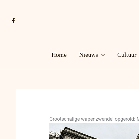
Ga
naar
de
inhoud
Home
Nieuws
Cultuur
Grootschalige wapenzwendel opgerold: Me