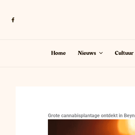
Ga
naar
de
inhoud
Home
Nieuws
Cultuur
Grote cannabisplantage ontdekt in Bey