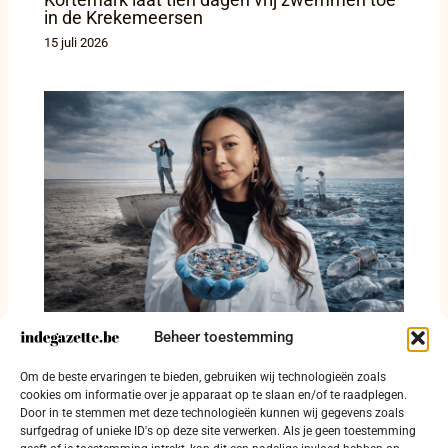
in de Krekemeersen
15 juli 2026
Beheer toestemming
Van Aralmeer tot microplastics: Dana
Zhaxylykova vraagt sneller en strenger
Om de beste ervaringen te bieden, gebruiken wij technologieën zoals
optreden
cookies om informatie over je apparaat op te slaan en/of te raadplegen.
Door in te stemmen met deze technologieën kunnen wij gegevens zoals
13 april 2026
surfgedrag of unieke ID's op deze site verwerken. Als je geen toestemming