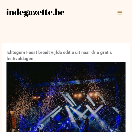
Ga
naar
de
inhoud
Ichtegem Feest breidt vijfde editie uit naar drie gratis
festivaldagen