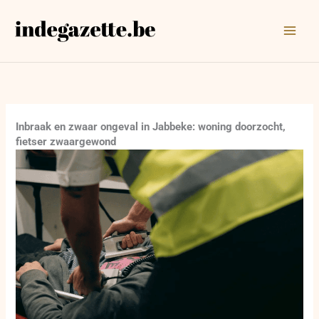
Ga
naar
de
inhoud
Inbraak en zwaar ongeval in Jabbeke: woning doorzocht,
fietser zwaargewond