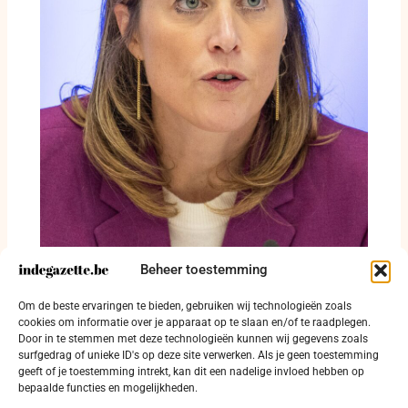
Beheer toestemming
Annelies Verlinden maakt balans op na
Om de beste ervaringen te bieden, gebruiken wij technologieën zoals
achttien maanden Justitie en Noordzee
cookies om informatie over je apparaat op te slaan en/of te raadplegen.
Door in te stemmen met deze technologieën kunnen wij gegevens zoals
3 augustus 2026
surfgedrag of unieke ID's op deze site verwerken. Als je geen toestemming
geeft of je toestemming intrekt, kan dit een nadelige invloed hebben op
bepaalde functies en mogelijkheden.