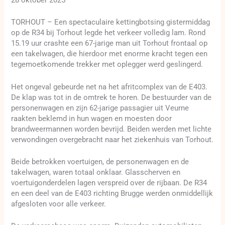
28 oktober 2025
TORHOUT – Een spectaculaire kettingbotsing gistermiddag
op de R34 bij Torhout legde het verkeer volledig lam. Rond
15.19 uur crashte een 67-jarige man uit Torhout frontaal op
een takelwagen, die hierdoor met enorme kracht tegen een
tegemoetkomende trekker met oplegger werd geslingerd.
Het ongeval gebeurde net na het afritcomplex van de E403.
De klap was tot in de omtrek te horen. De bestuurder van de
personenwagen en zijn 62-jarige passagier uit Veurne
raakten beklemd in hun wagen en moesten door
brandweermannen worden bevrijd. Beiden werden met lichte
verwondingen overgebracht naar het ziekenhuis van Torhout.
Beide betrokken voertuigen, de personenwagen en de
takelwagen, waren totaal onklaar. Glasscherven en
voertuigonderdelen lagen verspreid over de rijbaan. De R34
en een deel van de E403 richting Brugge werden onmiddellijk
afgesloten voor alle verkeer.