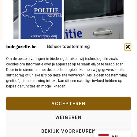
Beheer toestemming
Inbraak in Jabbeke en twee bestuurders
Om de beste ervaringen te bieden, gebruiken wij technologieën zoals
onder invloed in Ichtegem en Torhout
cookies om informatie over je apparaat op te slaan en/of te raadplegen.
Door in te stemmen met deze technologieën kunnen wij gegevens zoals
20 juli 2026
surfgedrag of unieke ID's op deze site verwerken. Als je geen toestemming
geeft of je toestemming intrekt, kan dit een nadelige invloed hebben op
bepaalde functies en mogelijkheden.
ACCEPTEREN
WEIGEREN
Copyright © 2026 indegazette.be |
Privacy
•
Cookies
•
BEKIJK VOORKEUREN
Disclaimer
•
Contact