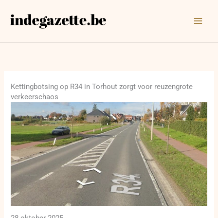
Ga
naar
de
inhoud
Kettingbotsing op R34 in Torhout zorgt voor reuzengrote
verkeerschaos