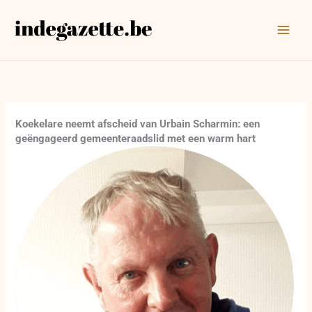
Ga
naar
de
inhoud
Koekelare neemt afscheid van Urbain Scharmin: een
geëngageerd gemeenteraadslid met een warm hart