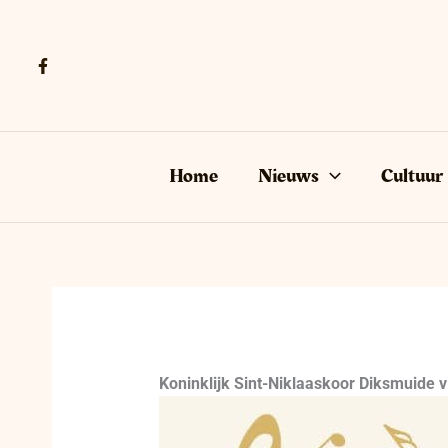
Ga
naar
de
inhoud
Home
Nieuws
Cultuur
Koninklijk Sint-Niklaaskoor Diksmuide vi