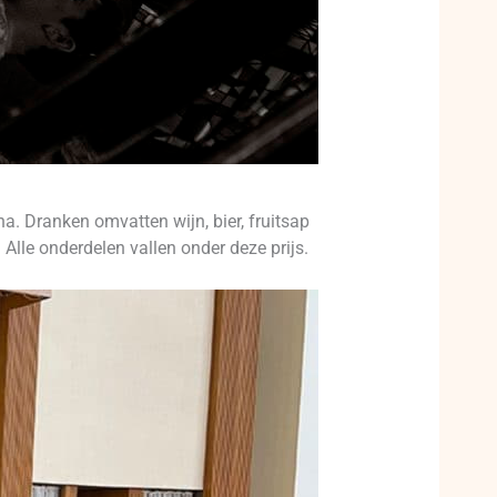
. Dranken omvatten wijn, bier, fruitsap
Alle onderdelen vallen onder deze prijs.