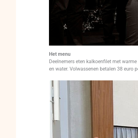
Het menu
Deelnemers eten kalkoenfilet met warme g
en water. Volwassenen betalen 38 euro per