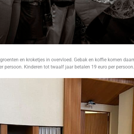
roenten en kroketjes in overvloed. Gebak en koffie komen daarna
 persoon. Kinderen tot twaalf jaar betalen 19 euro per persoon. 