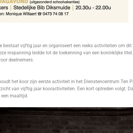
 bestaat vijftig jaar en organiseert een reeks activiteiten om di
eze inspanning leidde tot de toekenning van een koninklijke titel
voor deelnemers.
udt het koor zijn eerste activiteit in het Dienstencentrum Ten
cht van vijftig jaar kooractiviteiten. Een kort optreden volgt. D
 een maaltijd.