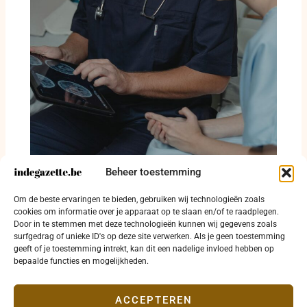
Beheer toestemming
Oostende betaalt huur om huisarts naar
Om de beste ervaringen te bieden, gebruiken wij technologieën zoals
Zandvoorde te halen
cookies om informatie over je apparaat op te slaan en/of te raadplegen.
3 augustus 2026
Door in te stemmen met deze technologieën kunnen wij gegevens zoals
surfgedrag of unieke ID's op deze site verwerken. Als je geen toestemming
geeft of je toestemming intrekt, kan dit een nadelige invloed hebben op
bepaalde functies en mogelijkheden.
ACCEPTEREN