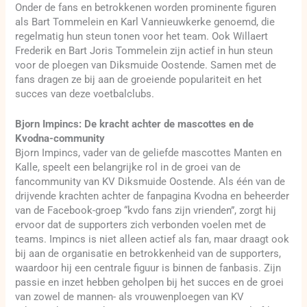
Onder de fans en betrokkenen worden prominente figuren
als Bart Tommelein en Karl Vannieuwkerke genoemd, die
regelmatig hun steun tonen voor het team. Ook Willaert
Frederik en Bart Joris Tommelein zijn actief in hun steun
voor de ploegen van Diksmuide Oostende. Samen met de
fans dragen ze bij aan de groeiende populariteit en het
succes van deze voetbalclubs.
Bjorn Impincs: De kracht achter de mascottes en de
Kvodna-community
Bjorn Impincs, vader van de geliefde mascottes Manten en
Kalle, speelt een belangrijke rol in de groei van de
fancommunity van KV Diksmuide Oostende. Als één van de
drijvende krachten achter de fanpagina Kvodna en beheerder
van de Facebook-groep “kvdo fans zijn vrienden”, zorgt hij
ervoor dat de supporters zich verbonden voelen met de
teams. Impincs is niet alleen actief als fan, maar draagt ook
bij aan de organisatie en betrokkenheid van de supporters,
waardoor hij een centrale figuur is binnen de fanbasis. Zijn
passie en inzet hebben geholpen bij het succes en de groei
van zowel de mannen- als vrouwenploegen van KV