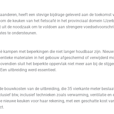
Vlaanderen, heeft een stevige bijdrage geleverd aan de toekoms
om de keuken van het fietscafé in het provinciaal domein IJze
rt uit de noodzaak om te voldoen aan strengere voedselvoorschri
utes te ondersteunen.
fé kampen met beperkingen die niet langer houdbaar zijn. Nieuwe
hentieke materialen in het gebouw afgeschermd of verwijderd 
ovendien sluit het beperkte oppervlak niet meer aan bij de stijg
 Een uitbreiding werd essentieel.
de bouwkosten van de uitbreiding, die 35 vierkante meter besla
lusief btw, inclusief technieken zoals verwarming, ventilatie en e
 de nieuwe keuken voor haar rekening, met een geschatte kost v
ct.