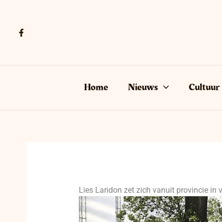
Ga
naar
de
inhoud
Home
Nieuws
Cultuur
Lies Laridon zet zich vanuit provincie i