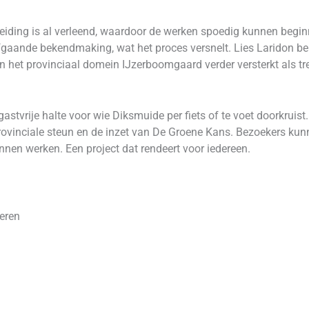
iding is al verleend, waardoor de werken spoedig kunnen begin
aande bekendmaking, wat het proces versnelt. Lies Laridon ben
n het provinciaal domein IJzerboomgaard verder versterkt als tre
gastvrije halte voor wie Diksmuide per fiets of te voet doorkruist
provinciale steun en de inzet van De Groene Kans. Bezoekers kun
kunnen werken. Een project dat rendeert voor iedereen.
eren