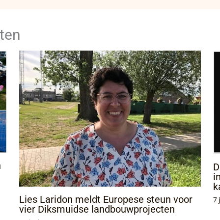
ten
n
D
i
k
Lies Laridon meldt Europese steun voor
7 
vier Diksmuidse landbouwprojecten