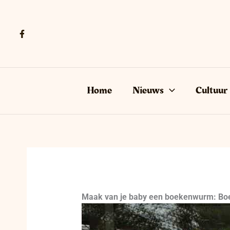
Ga
naar
de
inhoud
Home
Nieuws
Cultuur
Maak van je baby een boekenwurm: Boek