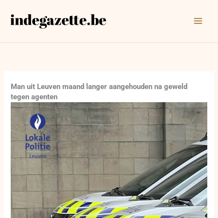
Ga
naar
de
inhoud
Man uit Leuven maand langer aangehouden na geweld
tegen agenten